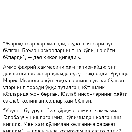
“Жароҳатлар ҳар хил эди, жуда оғирлари кўп
бўлган. Баъзан аскарларнинг на қўли, на оёғи
бўларди”, — дея ҳикоя қилади у.
Аммо фахрий ҳаммасини ҳам гапирмайди: энг
даҳшатли лаҳзалар ҳақида сукут сақлайди. Урушда
Мария Ивановна кўп воқеаларнинг гувоҳи бўлган:
уларнинг поезди ўққа тутилган, кўпчилик
қўлларида жон берган. Юзлаб инсонларнинг ҳаёти
сақлаб қолинган ҳоллар ҳам бўлган.
“Уруш – бу уруш, биз қўрқмаганмиз, ҳаммамиз
Ғалаба учун ишлаганмиз, қўлимиздан келганини
қилдик. Мен ҳам қўлимдан келганича ҳаракат
қилдим”, — дея у жуда хотиржам ва ҳатто оддий