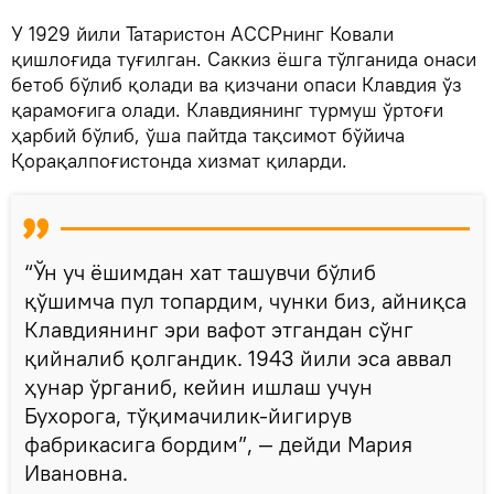
У 1929 йили Татаристон АССРнинг Ковали
қишлоғида туғилган. Саккиз ёшга тўлганида онаси
бетоб бўлиб қолади ва қизчани опаси Клавдия ўз
қарамоғига олади. Клавдиянинг турмуш ўртоғи
ҳарбий бўлиб, ўша пайтда тақсимот бўйича
Қорақалпоғистонда хизмат қиларди.
“Ўн уч ёшимдан хат ташувчи бўлиб
қўшимча пул топардим, чунки биз, айниқса
Клавдиянинг эри вафот этгандан сўнг
қийналиб қолгандик. 1943 йили эса аввал
ҳунар ўрганиб, кейин ишлаш учун
Бухорога, тўқимачилик-йигирув
фабрикасига бордим”, — дейди Мария
Ивановна.