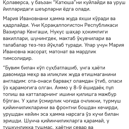
Қолаверса, у баъзан “Катюша”ни куйлайди ва уруш
йилларидаги шеърларни ёдга олади.
Мария Ивановнани ҳамма жуда яхши кўради ва
қадрлайди. Уни Қорақалпоғистон Республикаси
Вазирлар Кенгаши, Нукус шаҳар ҳокимлиги
вакиллари, шунингдек, мактаб ўқувчилари ва
талабалар тез-тез йўқлаб туради. Улар учун Мария
Ивановна жасорат, матонат ва мардлик
тимсолидир.
“Бувим билан кўп суҳбатлашиб, унга ҳаёти
давомида меҳр ва илиқлик жуда етишмаганини
англадим: ота-онаси барвақт оламдан ўтиб, опаси
ўз қарамоғига олган. Аммо у 8-9 ёшидаёқ пул
топиш ва катталарнинг ишини қилишга мажбур
бўлган. У ҳали ўсмирлик чоғида очликни, турмуш
қийинчиликларини ва фронтни бошдан кечирди,
урушдан кейин эса ҳамма нарсага ўз кучи билан
эришди. Шунча қийинчиликларга қарамай, у
тушкунликка тушмас, ҳаётни севар ва