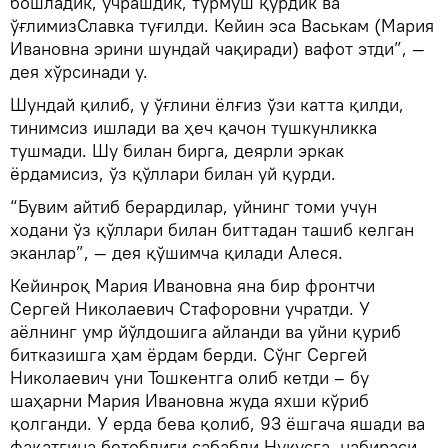
бошладик, учрашдик, турмуш қурдик ва
ўғлимизСлавка туғилди. Кейин эса Васькам (Мария
Ивановна эрини шундай чақиради) вафот этди”, —
дея хўрсинади у.
Шундай қилиб, у ўғлини ёлғиз ўзи катта қилди,
тинимсиз ишлади ва ҳеч қачон тушкунликка
тушмади. Шу билан бирга, деярли эркак
ёрдамисиз, ўз қўллари билан уй қурди.
“Бувим айтиб берардилар, уйнинг томи учун
ходани ўз қўллари билан биттадан ташиб келган
эканлар”, — дея қўшимча қилади Алеся.
Кейинроқ Мария Ивановна яна бир фронтчи
Сергей Николаевич Стафоровни учратди. У
аёлнинг умр йўлдошига айланди ва уйни қуриб
битказишга ҳам ёрдам берди. Сўнг Сергей
Николаевич уни Тошкентга олиб кетди – бу
шаҳарни Мария Ивановна жуда яхши кўриб
қолганди. У ерда бева қолиб, 93 ёшгача яшади ва
фақатгина бетоблиги сабабли Нукусга, набираси