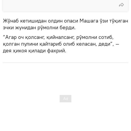
Жўнаб кетишидан олдин опаси Машага ўзи тўқиган
эчки жунидан рўмолни берди.
“Агар оч қолсанг, қийналсанг, рўмолни сотиб,
қолган пулини қайтариб олиб келасан, деди”, —
дея ҳикоя қилади фахрий.