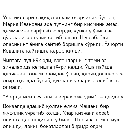
Ўша йиллари ҳақиқатан ҳам очарчилик бўлган,
Мария Ивановна эса пулнинг бир қисмини эмас,
ҳаммасини сарфлаб юборди, чунки у ўзига ва
дўстларига егулик сотиб олган. Шу сабабли
опасининг ёнига қайтиб боришга қўрқди. Ўз юрти
Ковалига қайтишга қарор қилди.
Чиптага пул йўқ эди, вагонларнинг томи ва
зиналарида кетишга тўғри келди. Ўша пайтда
қизчанинг онаси оламдан ўтган, қариндошлар эса
оғир аҳволда бўлиб, қизчани ўзларига олиб кета
олмади.
“У ерда мен ҳеч кимга керак эмасдим”, — дейди у.
Вокзалда адашиб қолган ёлғиз Машани бир
жуфтлик учратиб қолди. Улар қизчани асраб
олишга қарор қилиб, у билан Польша томон йўл
олишди, лекин бекатлардан бирида одам