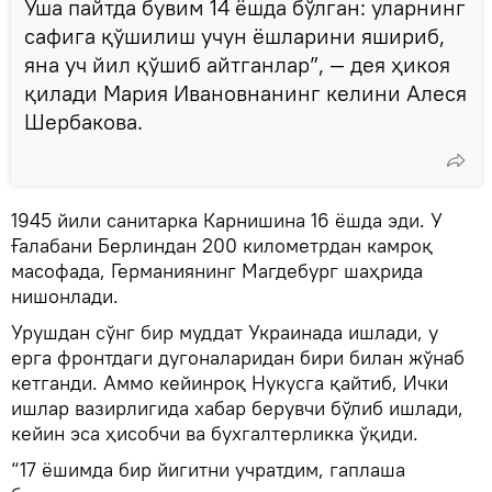
Ўша пайтда бувим 14 ёшда бўлган: уларнинг
сафига қўшилиш учун ёшларини яшириб,
яна уч йил қўшиб айтганлар”, — дея ҳикоя
қилади Мария Ивановнанинг келини Алеся
Шербакова.
1945 йили санитарка Карнишина 16 ёшда эди. У
Ғалабани Берлиндан 200 километрдан камроқ
масофада, Германиянинг Магдебург шаҳрида
нишонлади.
Урушдан сўнг бир муддат Украинада ишлади, у
ерга фронтдаги дугоналаридан бири билан жўнаб
кетганди. Аммо кейинроқ Нукусга қайтиб, Ички
ишлар вазирлигида хабар берувчи бўлиб ишлади,
кейин эса ҳисобчи ва бухгалтерликка ўқиди.
“17 ёшимда бир йигитни учратдим, гаплаша