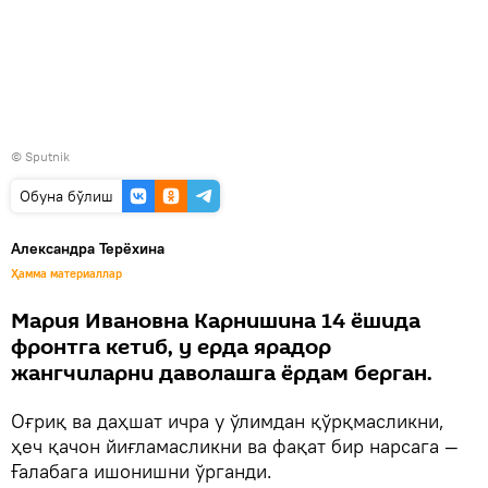
© Sputnik
Oбуна бўлиш
Александра Терёхина
Ҳамма материаллар
Мария Ивановна Карнишина 14 ёшида
фронтга кетиб, у ерда ярадор
жангчиларни даволашга ёрдам берган.
Оғриқ ва даҳшат ичра у ўлимдан қўрқмасликни,
ҳеч қачон йиғламасликни ва фақат бир нарсага —
Ғалабага ишонишни ўрганди.