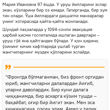
Мария Ивановна 97 ёшда. У уруш йилларини эслар
экан, кўзларини бир оз юмади. Гапирганда, бир зум
тин олади. Ўша йиллардаги даҳшатли манзаралар
унинг хотирасида қайта-қайта жонланади.
Шундай лаҳзаларда у 1094-сонли эвакуация
ҳарбий қисми госпиталида ишлаган даврлари –
уруш гўё яна қайтгандек бўлади. У қон ҳидини,
ўзининг кичик кафтларида ушлаб турган
жангчиларнинг муздек қўлларини эслайди.
“Фронтда бўлмаганман, биз фронт ортидан
юриб, жангчиларни далалардан йиғиб,
уларни даволардик. Бир куни далага
чиққанимда, бир аскарга кўзим тушди –
баҳайбат, оғир бир йигит экан. Мен эса
кичкинагина, озғин эдим. Аммо у тирик,