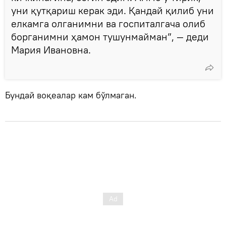
уни қутқариш керак эди. Қандай қилиб уни
елкамга олганимни ва госпиталгача олиб
борганимни ҳамон тушунмайман”, — деди
Мария Ивановна.
Бундай воқеалар кам бўлмаган.