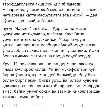
атрофдагиларга яхшилик қилиб яшарди.
Назаримда, у темирдай мустаҳкам иродага, юксак
интизом ва катта масъулиятга эга инсон”, — дея
сўзига якун ясайди Алеся.
Бугун Мария Ивановна — Қорақалпоғистон
ҳудудида истиқомат қилаётган Улуғ Ватан
урушининг ягона фахрийси. У барча уруш
қатнашчиларининг қалбида абадий муҳрланган
ўша азоб ва даҳшатнинг жонли гувоҳидир. У ақл
бовар қилмас матонат ва ирода соҳибасидир.
Уруш Мария Ивановнани синдирмади, аксинча,
янада кучлироқ қилди. Унинг мукофотлари кўп,
бироқ ўзини қаҳрамон деб билмайди. Ва у биз
билан бирга экан, бизда уруш ва Ғалаба қувончи
ҳақидаги ҳикояларни китоблар ёки фильмлардан
эмас, балки унинг сокин ва вазмин ҳикояларидан
тинглаш имкони бор.