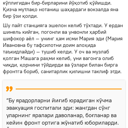
кўплигидан бир-бирларини йўқотиб қўйишди.
Қизча мутлақо нотаниш шаҳардаги вокзалда яна
бир ўзи қолди.
Шу пайт станцияга эшелон келиб тўхтади. У ердан
шинель кийган, погонли ва унвонли ҳарбий
шифокор аёл — унинг ҳам исми Мария эди (Мария
Ивановна бу тафсилотни доим алоҳида
таъкидлайди) — тушиб келди. У оч ва музлаб
қолган Машага раҳми келиб, уни вагонга олиб
чиқди, қорнини тўйдирди ва ўзлари билан бирга
фронтга бориб, санитарлик қилишни таклиф этди.
“Бу ярадорларни йиғиб юрадиган кўчма
эвакуация госпитали эди: жангдан сўнг
уларнинг яралари даволанар, боғланар ва
кейин фронт ортига жўнатиб юбориларди.