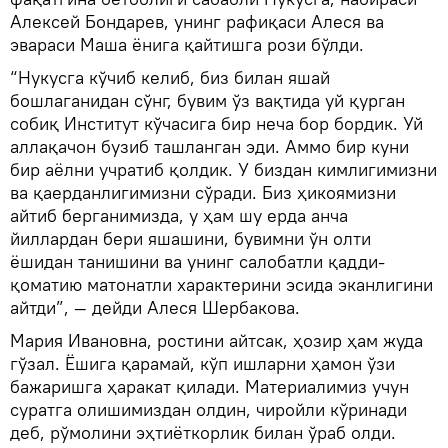
Алексей Бондарев, унинг рафиқаси Алеся ва
эвараси Маша ёнига қайтишга рози бўлди.
“Нукусга кўчиб келиб, биз билан яшай
бошлаганидан сўнг, бувим ўз вақтида уй қурган
собиқ Институт кўчасига бир неча бор бордик. Уй
аллақачон бузиб ташланган эди. Аммо бир куни
бир аёлни учратиб қолдик. У биздан кимлигимизни
ва қаерданлигимизни сўради. Биз ҳикоямизни
айтиб берганимизда, у ҳам шу ерда анча
йиллардан бери яшашини, бувимни ўн олти
ёшидан танишини ва унинг салобатли қадди-
қоматию матонатли характерини эсида эканлигини
айтди”, — дейди Алеся Шербакова.
Мария Ивановна, ростини айтсак, ҳозир ҳам жуда
гўзал. Ёшига қарамай, кўп ишларни ҳамон ўзи
бажаришга ҳаракат қилади. Материалимиз учун
суратга олишимиздан олдин, чиройли кўринади
деб, рўмолини эҳтиёткорлик билан ўраб олди.