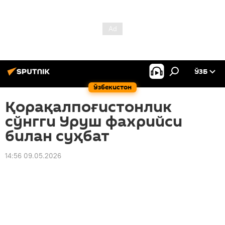
ЎЗБ
Ўзбекистон
Қорақалпоғистонлик
сўнгги Уруш фахрийси
билан суҳбат
14:56 09.05.2026