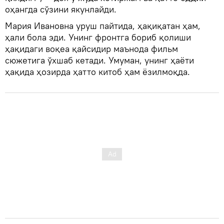
оҳангда сўзини якунлайди.
Мария Ивановна уруш пайтида, ҳақиқатан ҳам,
ҳали бола эди. Унинг фронтга бориб қолиши
ҳақидаги воқеа қайсидир маънода фильм
сюжетига ўхшаб кетади. Умуман, унинг ҳаёти
ҳақида ҳозирда ҳатто китоб ҳам ёзилмоқда.