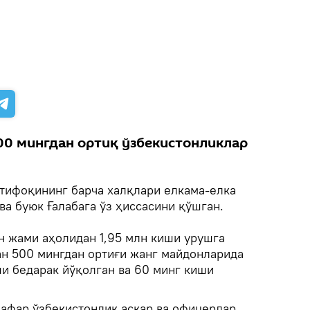
00 мингдан ортиқ ўзбекистонликлар
тифоқининг барча халқлари елкама-елка
ва буюк Ғалабага ўз ҳиссасини қўшган.
н жами аҳолидан 1,95 млн киши урушга
ан 500 мингдан ортиғи жанг майдонларида
ши бедарак йўқолган ва 60 минг киши
нафар ўзбекистонлик аскар ва офицерлар