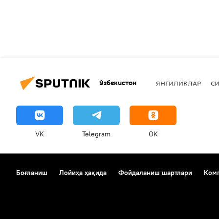
Ўзбекистон
ЯНГИЛИКЛАР
СИ
VK
Telegram
OK
Боғланиш
Лойиҳа ҳақида
Фойдаланиш шартлари
Комп