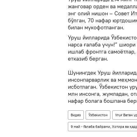
жанговар орден ва медалл
энг олий нишон – Совет И
бўлган, 70 нафар юртдоши
билан мукофотланган.
Уруш йилларида Ўзбекисто
нарса ғалаба учун!” шиори
ишлаб фронтга самоётлар, 
етказиб берган.
Шунингдек Уруш йилларида
инсонпарварлик ва меҳмон
исботлаган. Ўзбекистон ур
млн инсонга, жумладан, от
нафар болага бошпана бери
Видео
Ўзбекистон
Улуғ Ватан у
9 май - Ғалаба байрами, Хотира ва қа