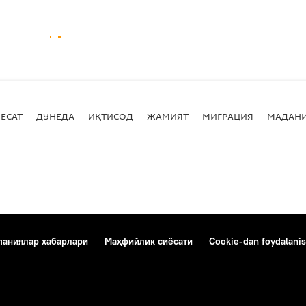
ЁСАТ
ДУНЁДА
ИҚТИСОД
ЖАМИЯТ
МИГРАЦИЯ
МАДАН
аниялар хабарлари
Маҳфийлик сиёсати
Cookie-dan foydalanis