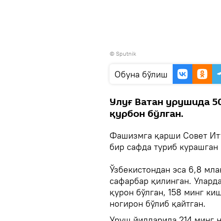
© Sputnik
Oбуна бўлиш
Улуғ Ватан урушида 5
қурбон бўлган.
Фашизмга қарши Совет Ит
бир сафда туриб курашган 
Ўзбекистондан эса 6,8 мла
сафарбар қилинган. Улард
қурон бўлган, 158 минг ки
ногирон бўлиб қайтган.
Уруш йилларида 214 минг 