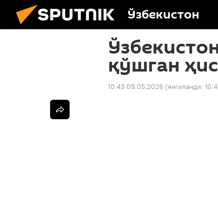
Ўзбекистон
Ўзбекистон
қўшган ҳис
10:43 09.05.2026
(янгиланди:
10: