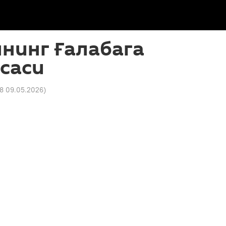
нинг Ғалабага
саси
48 09.05.2026
)