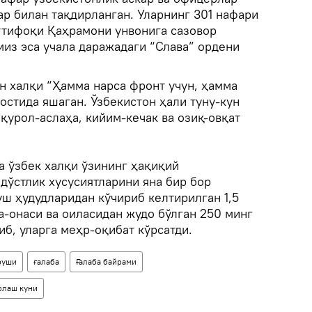
ар билан тақдирланган. Уларнинг 301 нафари
ттифоқи Қаҳрамони унвонига сазовор
миз эса учала даражадаги “Слава” ордени
н халқи “Ҳамма нарса фронт учун, ҳамма
 остида яшаган. Ўзбекистон ҳали туну-кун
қурол-аслаҳа, кийим-кечак ва озиқ-овқат
 ўзбек халқи ўзининг ҳақиқий
дўстлик хусусиятларини яна бир бор
уш ҳудудларидан кўчириб келтирилган 1,5
а-онаси ва оиласидан жудо бўлган 250 минг
б, уларга меҳр-оқибат кўрсатди.
руши
ғалаба
Ғалаба байрами
дрлаш куни