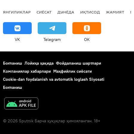
ЯНГИЛИКЛАР
СИЁСАТ
ДУНЁДА
ИҚТИСОД
ЖАМИЯТ
М
VK
Telegram
OK
Боғланиш
Лойиҳа ҳақида
Фойдаланиш шартлари
Компаниялар хабарлари
Маҳфийлик сиёсати
Cookie-dan foydalanish va avtomatik loglash Siyosati
Боғланиш
© 2026 Sputnik Барча ҳуқуқлар ҳимояланган. 18+