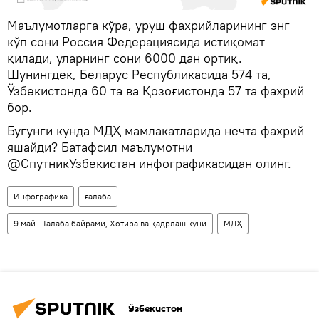
Маълумотларга кўра, уруш фахрийларининг энг
кўп сони Россия Федерациясида истиқомат
қилади, уларнинг сони 6000 дан ортиқ.
Шунингдек, Беларус Республикасида 574 та,
Ўзбекистонда 60 та ва Қозоғистонда 57 та фахрий
бор.
Бугунги кунда МДҲ мамлакатларида нечта фахрий
яшайди? Батафсил маълумотни
@СпутникУзбекистан инфографикасидан олинг.
Инфографика
ғалаба
9 май - Ғалаба байрами, Хотира ва қадрлаш куни
МДҲ
Ўзбекистон