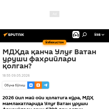
ЎЗБ
Ўзбекистон
МДҲда қанча Улуғ Ватан
уруши фахрийлари
қолган?
18:55 09.05.2026
Oбуна бўлиш
2026 йил май ойи ҳолатига кўра, МДҲ
мамлакатларида Улуғ Ватан уруши