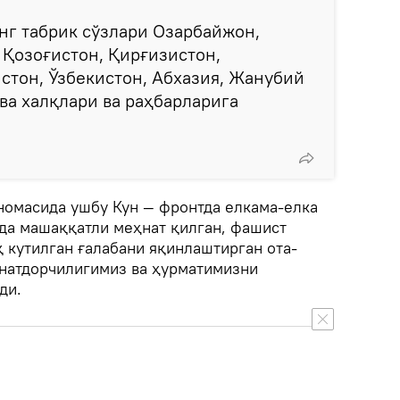
нг табрик сўзлари Озарбайжон,
 Қозоғистон, Қирғизистон,
стон, Ўзбекистон, Абхазия, Жанубий
ова халқлари ва раҳбарларига
номасида ушбу Кун — фронтда елкама-елка
ида машаққатли меҳнат қилган, фашист
 кутилган ғалабани яқинлаштирган ота-
натдорчилигимиз ва ҳурматимизни
ди.