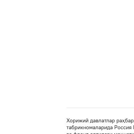
Хорижий давлатлар раҳбар
табрикномаларида Россия 