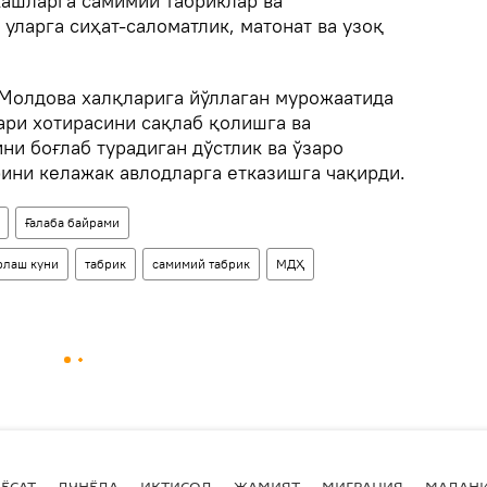
кашларга самимий табриклар ва
уларга сиҳат-саломатлик, матонат ва узоқ
 Молдова халқларига йўллаган мурожаатида
ари хотирасини сақлаб қолишга ва
и боғлаб турадиган дўстлик ва ўзаро
ини келажак авлодларга етказишга чақирди.
Ғалаба байрами
дрлаш куни
табрик
самимий табрик
МДҲ
ЁСАТ
ДУНЁДА
ИҚТИСОД
ЖАМИЯТ
МИГРАЦИЯ
МАДАН