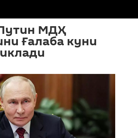
Путин МДҲ
ни Ғалаба куни
риклади