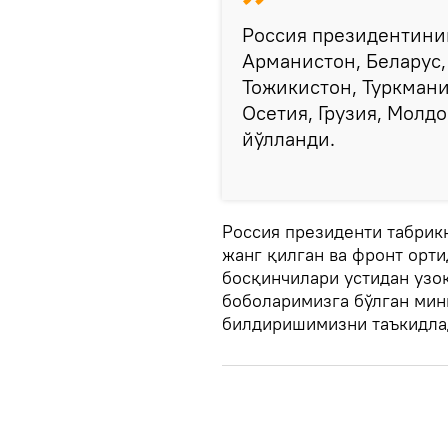
Россия президентини
Арманистон, Беларус,
Тожикистон, Туркмани
Осетия, Грузия, Молд
йўлланди.
Россия президенти табрик
жанг қилган ва фронт орт
босқинчилари устидан узоқ
боболаримизга бўлган мин
билдиришимизни таъкидла