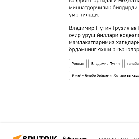
ва фронт ортидаги меҳнат
миннатдорчилик билдирди, 
умр тилади.
Владимир Путин Грузия ва
оғир уруш йиллари воқеал
мамлакатларимиз халқларин
ёрдамнинг яхши анъаналар
Россия
Владимир Путин
ғалаба
9 май - Ғалаба байрами, Хотира ва қа
Ўзбекистон
ЯНГИЛИКЛАР
СИ