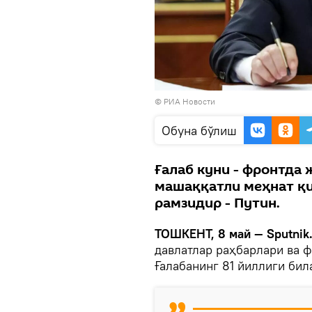
© РИА Новости
Oбуна бўлиш
Ғалаб куни - фронтда 
машаққатли меҳнат қи
рамзидир - Путин.
ТОШКЕНТ, 8 май — Sputnik
давлатлар раҳбарлари ва 
Ғалабанинг 81 йиллиги бил