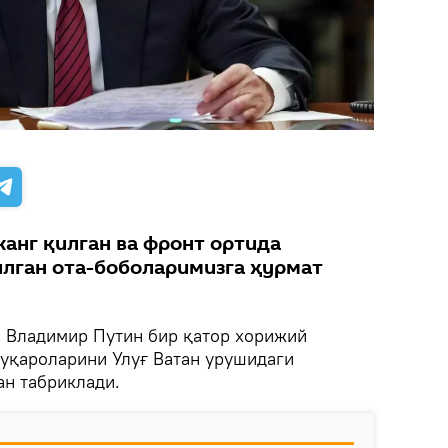
жанг қилган ва фронт ортида
лган ота-боболаримизга ҳурмат
.
Владимир Путин бир қатор хорижий
фуқароларини Улуғ Ватан урушидаги
ан табриклади.