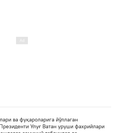
лари ва фуқароларига йўллаган
Президенти Улуғ Ватан уруши фахрийлари