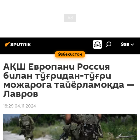
ЎЗБ
Ўзбекистон
АҚШ Европани Россия
билан тўғридан-тўғри
можарога тайёрламоқда —
Лавров
18:29 04.11.2024