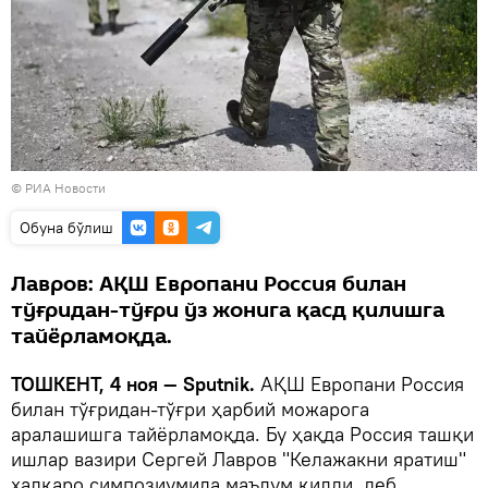
© РИА Новости
Oбуна бўлиш
Лавров: АҚШ Европани Россия билан
тўғридан-тўғри ўз жонига қасд қилишга
тайёрламоқда.
ТОШКЕНТ, 4 ноя — Sputnik.
АҚШ Европани Россия
билан тўғридан-тўғри ҳарбий можарога
аралашишга тайёрламоқда. Бу ҳақда Россия ташқи
ишлар вазири Сергей Лавров "Келажакни яратиш"
халқаро симпозиумида маълум қилди, деб