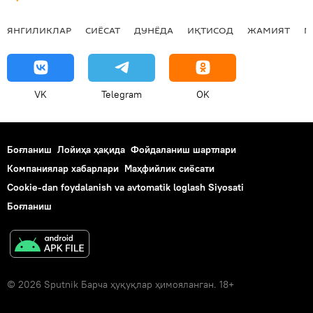
ЯНГИЛИКЛАР
СИЁСАТ
ДУНЁДА
ИҚТИСОД
ЖАМИЯТ
М
VK
Telegram
OK
Боғланиш
Лойиҳа ҳақида
Фойдаланиш шартлари
Компаниялар хабарлари
Маҳфийлик сиёсати
Cookie-dan foydalanish va avtomatik loglash Siyosati
Боғланиш
© 2026 Sputnik Барча ҳуқуқлар ҳимояланган. 18+