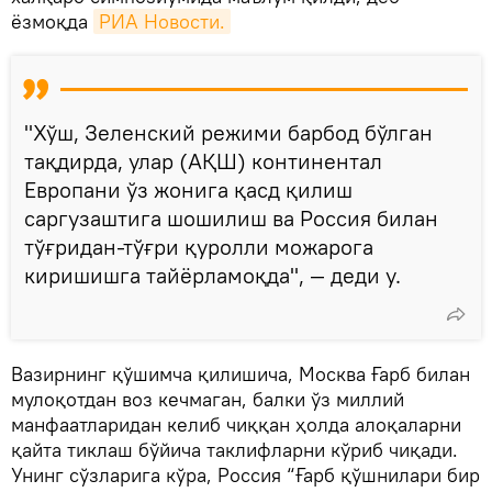
ёзмоқда
РИА Новости.
"Хўш, Зеленский режими барбод бўлган
тақдирда, улар (АҚШ) континентал
Европани ўз жонига қасд қилиш
саргузаштига шошилиш ва Россия билан
тўғридан-тўғри қуролли можарога
киришишга тайёрламоқда", — деди у.
Вазирнинг қўшимча қилишича, Москва Ғарб билан
мулоқотдан воз кечмаган, балки ўз миллий
манфаатларидан келиб чиққан ҳолда алоқаларни
қайта тиклаш бўйича таклифларни кўриб чиқади.
Унинг сўзларига кўра, Россия “Ғарб қўшнилари бир