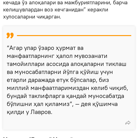
кечада ўз алоқалари ва мажбуриятларини, барча
келишувлардан воз кечганидан” керакли
хулосаларни чиқарган.
“Агар улар ўзаро ҳурмат ва
манфаатларнинг ҳалол мувозанати
тамойиллари асосида алоқаларни тиклаш
ва муносабатларни йўлга қўйиш учун
етарли даражада етук бўлсалар, биз
миллий манфаатларимиздан келиб чиқиб,
бундай таклифларга қандай муносабатда
бўлишни ҳал қиламиз”, — дея қўшимча
қилди у Лавров.