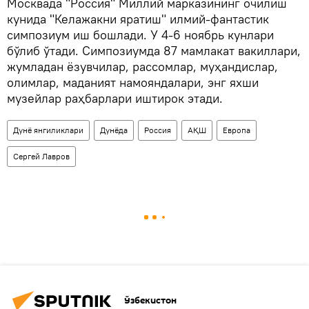
Москвада "Россия" Миллий марказининг очилиш
кунида "Келажакни яратиш" илмий-фантастик
симпозиум иш бошлади. У 4-6 ноябрь кунлари
бўлиб ўтади. Симпозиумда 87 мамлакат вакиллари,
жумладан ёзувчилар, рассомлар, муҳандислар,
олимлар, маданият намояндалари, энг яхши
музейлар раҳбарлари иштирок этади.
Дунё янгиликлари
Дунёда
Россия
АҚШ
Европа
Сергей Лавров
Ўзбекистон