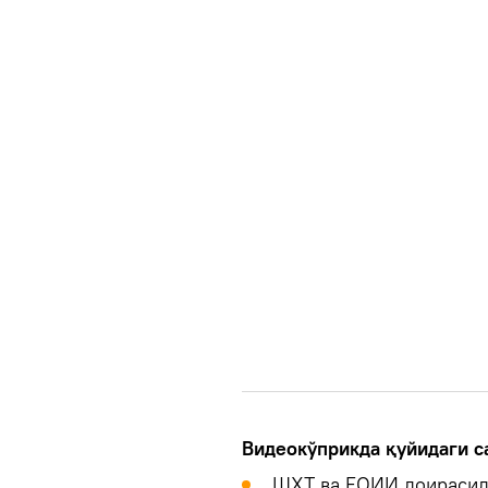
Видеокўприкда қуйидаги с
ШҲТ ва ЕОИИ доирасид