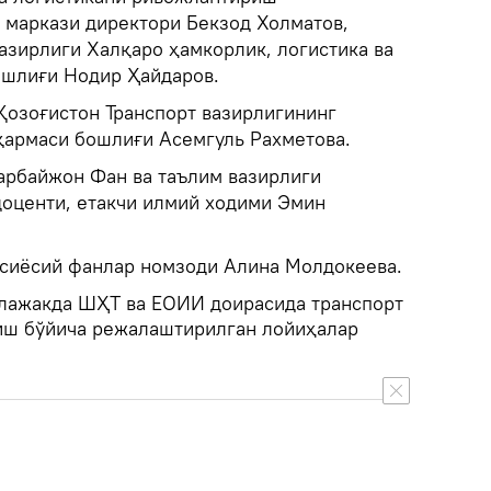
маркази директори Бекзод Холматов,
азирлиги Халқаро ҳамкорлик, логистика ва
ошлиғи Нодир Ҳайдаров.
Қозоғистон Транспорт вазирлигининг
қармаси бошлиғи Асемгуль Рахметова.
арбайжон Фан ва таълим вазирлиги
доценти, етакчи илмий ходими Эмин
сиёсий фанлар номзоди Алина Молдокеева.
елажакда ШҲТ ва ЕОИИ доирасида транспорт
иш бўйича режалаштирилган лойиҳалар