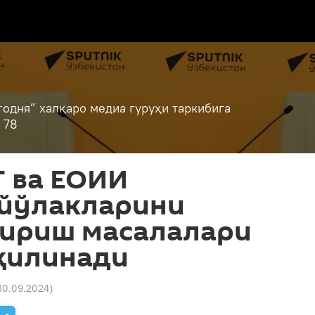
годня” халқаро медиа гуруҳи таркибига
 78
Т ва ЕОИИ
 йўлакларини
ириш масалалари
қилинади
 10.09.2024
)