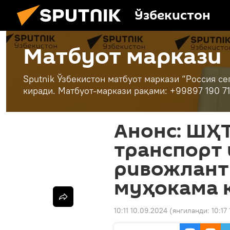
Ўзбекистон
Матбуот маркази
Sputnik Ўзбекистон матбуот маркази “Россия се
киради. Матбуот-маркази рақами: +99897 190 71
Анонс: ШҲ
транспорт
ривожлант
муҳокама 
10:11 10.09.2024
(янгиланди:
10:17