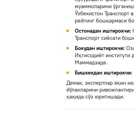
муаммоларини ўрганиш 
Ўзбекистон Транспорт в
рейтинг бошқармаси б
Остонадан иштирокчи:
Транспорт сиёсати бош
Бокудан иштирокчи:
Оз
Иқтисодиёт институти 
Маммадзаде.
Бишкекдан иштирокчи:
Демак, экспертлар яқин к
йўлакларини ривожлантир
ҳақида сўз юритишади.