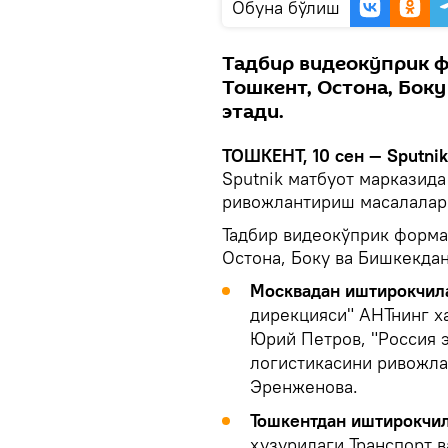
Oбуна бўлиш
Тадбир видеокўприк ф
Тошкент, Остона, Бок
этади.
ТОШКЕНТ, 10 сен — Sputnik
Sputnik матбуот марказид
ривожлантириш масалалар
Тадбир видеокўприк формат
Остона, Боку ва Бишкекдан
Москвадан иштирокчил
дирекцияси" АНТнинг х
Юрий Петров, "Россия 
логистикасини ривожла
Эренженова.
Тошкентдан иштирокчи
ҳузуридаги Транспорт 