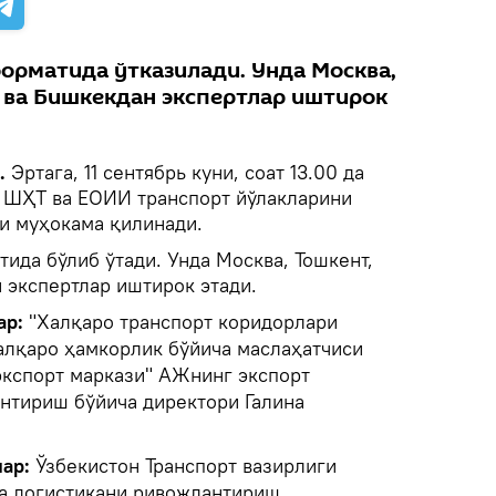
орматида ўтказилади. Унда Москва,
у ва Бишкекдан экспертлар иштирок
.
Эртага, 11 сентябрь куни, соат 13.00 да
а ШҲТ ва ЕОИИ транспорт йўлакларини
и муҳокама қилинади.
ида бўлиб ўтади. Унда Москва, Тошкент,
 экспертлар иштирок этади.
ар:
"Халқаро транспорт коридорлари
алқаро ҳамкорлик бўйича маслаҳатчиси
экспорт маркази" АЖнинг экспорт
нтириш бўйича директори Галина
лар:
Ўзбекистон Транспорт вазирлиги
ва логистикани ривожлантириш