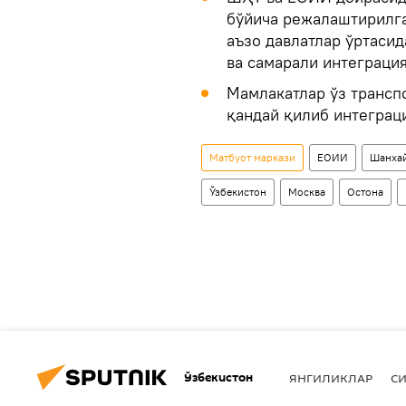
бўйича режалаштирилг
аъзо давлатлар ўртаси
ва самарали интеграци
Мамлакатлар ўз трансп
қандай қилиб интеграц
Матбуот маркази
ЕОИИ
Шанхай
Ўзбекистон
Москва
Остона
Ўзбекистон
ЯНГИЛИКЛАР
СИ