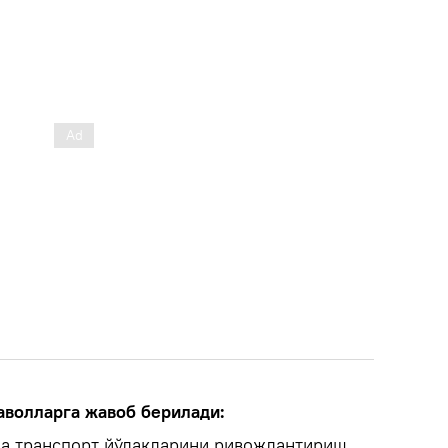
аволларга жавоб берилади:
а транспорт йўлакларини ривожлантириш