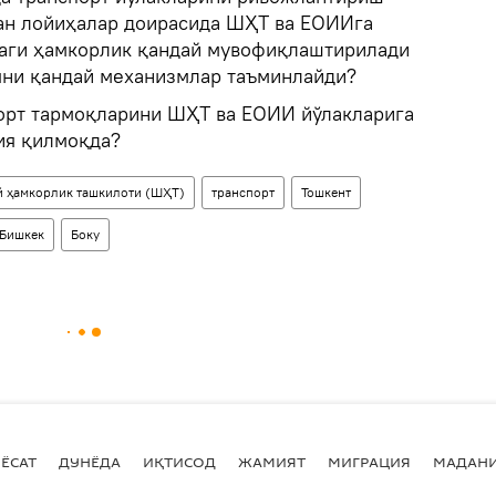
ан лойиҳалар доирасида ШҲТ ва ЕОИИга
даги ҳамкорлик қандай мувофиқлаштирилади
яни қандай механизмлар таъминлайди?
орт тармоқларини ШҲТ ва ЕОИИ йўлакларига
ия қилмоқда?
 ҳамкорлик ташкилоти (ШҲТ)
транспорт
Тошкент
Бишкек
Боку
ЁСАТ
ДУНЁДА
ИҚТИСОД
ЖАМИЯТ
МИГРАЦИЯ
МАДАН