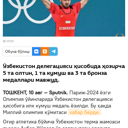
© НОК
Oбуна бўлиш
Ўзбекистон делегацияси ҳисобида ҳозирча
5 та олтин, 1 та кумуш ва 3 та бронза
медаллари мавжуд.
TOШКЕНТ, 10 авг — Sputnik.
Париж-2024 ёзги
Олимпия ўйинларида Ўзбекистон делегацияси
ҳисобига илк кумуш медаль ёзилди. Бу ҳақда
Миллий олимпия қўмитаси
хабар берди.
Оғир атлетика бўйича Ўзбекистон терма жамоаси