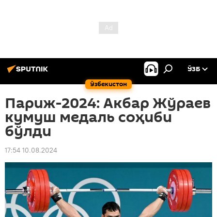
ЎЗБ
Ўзбекистон
Париж-2024: Акбар Жўраев
кумуш медаль соҳиби
бўлди
17:54 10.08.2024