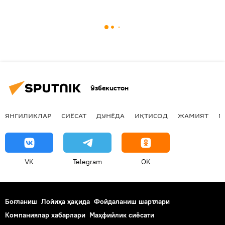
Ўзбекистон
ЯНГИЛИКЛАР
СИЁСАТ
ДУНЁДА
ИҚТИСОД
ЖАМИЯТ
М
VK
Telegram
OK
Боғланиш
Лойиҳа ҳақида
Фойдаланиш шартлари
Компаниялар хабарлари
Маҳфийлик сиёсати