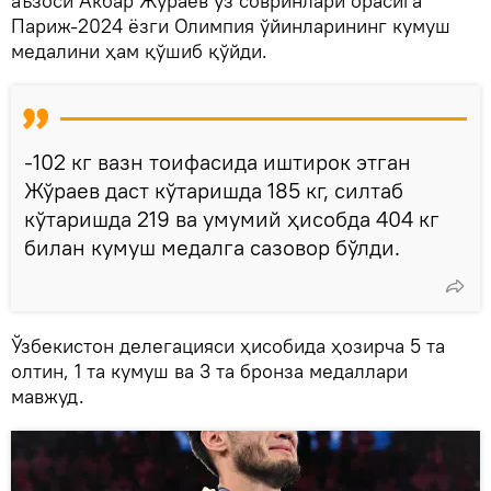
аъзоси Акбар Жўраев ўз совринлари орасига
Париж-2024 ёзги Олимпия ўйинларининг кумуш
медалини ҳам қўшиб қўйди.
-102 кг вазн тоифасида иштирок этган
Жўраев даст кўтаришда 185 кг, силтаб
кўтаришда 219 ва умумий ҳисобда 404 кг
билан кумуш медалга сазовор бўлди.
Ўзбекистон делегацияси ҳисобида ҳозирча 5 та
олтин, 1 та кумуш ва 3 та бронза медаллари
мавжуд.