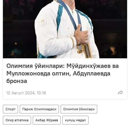
Олимпия ўйинлари: Мўйдинхўжаев ва
Мулложоновда олтин, Абдуллаевда
бронза
10 Август 2024, 10:18
Спорт
Париж Олимпиадаси
Олимпия ўйинлари
Оғир атлетика
Акбар Жўраев
кумуш медал