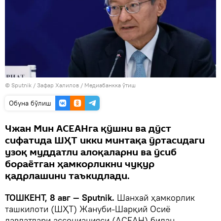
© Sputnik / Зафар Халилов
/
Медиабанкка ўтиш
Oбуна бўлиш
Чжан Мин АСЕАНга қўшни ва дўст
сифатида ШҲТ икки минтақа ўртасидаги
узоқ муддатли алоқаларни ва ўсиб
бораётган ҳамкорликни чуқур
қадрлашини таъкидлади.
ТОШКЕНТ, 8 авг — Sputnik.
Шанхай ҳамкорлик
ташкилоти (ШҲТ) Жануби-Шарқий Осиё
давлатлари ассоциацияси (АСЕАН) билан