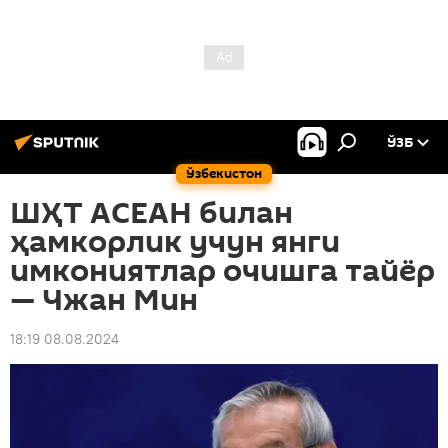
ЎЗБ
Ўзбекистон
ШҲТ АСЕАН билан
ҳамкорлик учун янги
имкониятлар очишга тайёр
— Чжан Мин
18:19 08.08.2024