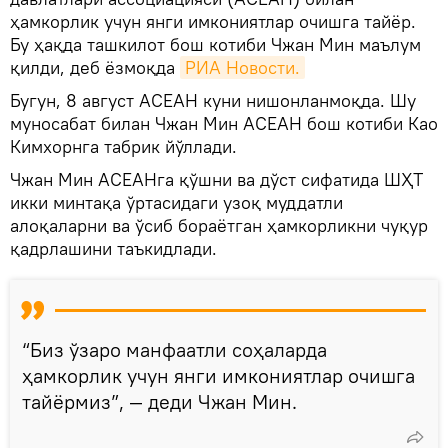
ҳамкорлик учун янги имкониятлар очишга тайёр.
Бу ҳақда ташкилот бош котиби Чжан Мин маълум
қилди, деб ёзмоқда
РИА Новости.
Бугун, 8 август АСЕАН куни нишонланмоқда. Шу
муносабат билан Чжан Мин АСЕАН бош котиби Као
Кимхорнга табрик йўллади.
Чжан Мин АСЕАНга қўшни ва дўст сифатида ШҲТ
икки минтақа ўртасидаги узоқ муддатли
алоқаларни ва ўсиб бораётган ҳамкорликни чуқур
қадрлашини таъкидлади.
“Биз ўзаро манфаатли соҳаларда
ҳамкорлик учун янги имкониятлар очишга
тайёрмиз”, — деди Чжан Мин.