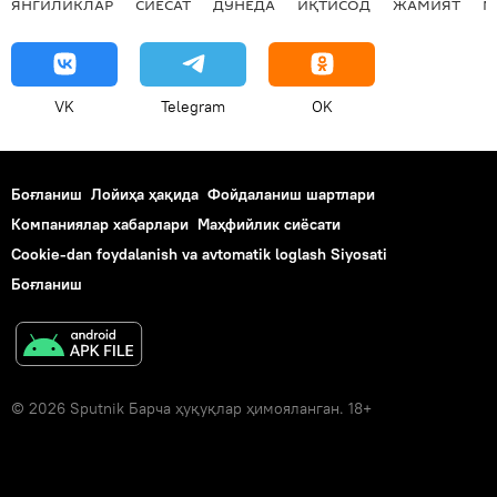
ЯНГИЛИКЛАР
СИЁСАТ
ДУНЁДА
ИҚТИСОД
ЖАМИЯТ
М
VK
Telegram
OK
Боғланиш
Лойиҳа ҳақида
Фойдаланиш шартлари
Компаниялар хабарлари
Маҳфийлик сиёсати
Cookie-dan foydalanish va avtomatik loglash Siyosati
Боғланиш
© 2026 Sputnik Барча ҳуқуқлар ҳимояланган. 18+