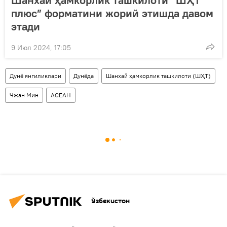
плюс” форматини жорий этишда давом
этади
9 Июл 2024, 17:05
Дунё янгиликлари
Дунёда
Шанхай ҳамкорлик ташкилоти (ШҲТ)
Чжан Мин
АСЕАН
Ўзбекистон