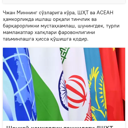
Чжан Миннинг сўзларига кўра, ШҲТ ва АСЕАН
ҳамкорликда ишлаш орқали тинчлик ва
барқарорликни мустаҳкамлаш, шунингдек, турли
мамлакатлар халқлари фаровонлигини
таъминлашга ҳисса қўшишга қодир.
Шанхай ҳамкорлик ташкилоти “ШҲТ