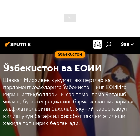
ЎЗБ
Ўзбекистон
Ўзбекистон ва ЕОИИ
Шавкат Мирзиёев ҳукумат, экспертлар ва
парламент аъзоларига Ўзбекистоннинг ЕОИИга
кириш истиқболларини ҳар томонлама ўрганиб
чиқиш, бу интеграциянинг барча афзалликлари ва
хавф-хатарларини баҳолаб, якуний қарор қабул
қилиш учун батафсил ҳисобот тақдим этилиши
ҳақида топшириқ берган эди.