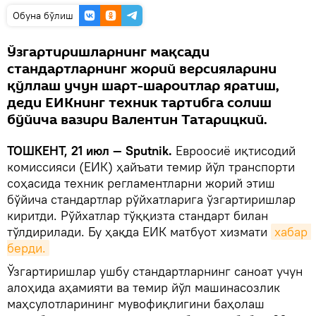
Oбуна бўлиш
Ўзгартиришларнинг мақсади
стандартларнинг жорий версияларини
қўллаш учун шарт-шароитлар яратиш,
деди ЕИКнинг техник тартибга солиш
бўйича вазири Валентин Татарицкий.
ТОШКЕНТ, 21 июл — Sputnik.
Евроосиё иқтисодий
комиссияси (ЕИК) ҳайъати темир йўл транспорти
соҳасида техник регламентларни жорий этиш
бўйича стандартлар рўйхатларига ўзгартиришлар
киритди. Рўйхатлар тўққизта стандарт билан
тўлдирилади. Бу ҳақда ЕИК матбуот хизмати
хабар 
берди.
Ўзгартиришлар ушбу стандартларнинг саноат учун
алоҳида аҳамияти ва темир йўл машинасозлик
маҳсулотларининг мувофиқлигини баҳолаш