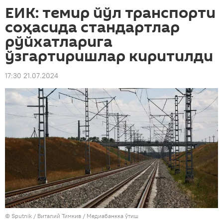
ЕИК: темир йўл транспорти
соҳасида стандартлар
рўйхатларига
ўзгартиришлар киритилди
17:30 21.07.2024
© Sputnik / Виталий Тимкив
/
Медиабанкка ўтиш