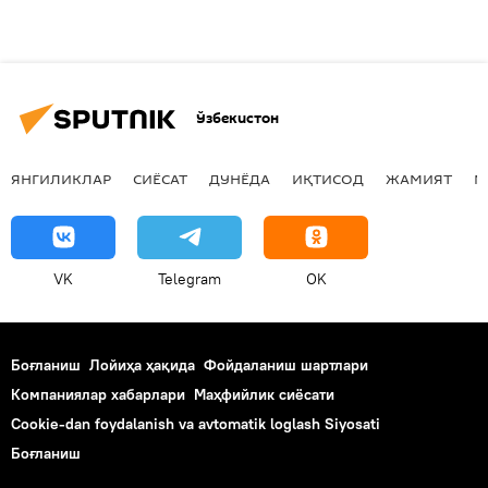
Ўзбекистон
ЯНГИЛИКЛАР
СИЁСАТ
ДУНЁДА
ИҚТИСОД
ЖАМИЯТ
М
VK
Telegram
OK
Боғланиш
Лойиҳа ҳақида
Фойдаланиш шартлари
Компаниялар хабарлари
Маҳфийлик сиёсати
Cookie-dan foydalanish va avtomatik loglash Siyosati
Боғланиш