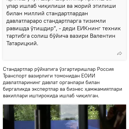
улар ишлаб чиқилиши ва жорий этилиши
билан миллий стандартлардан
давлатлараро стандартларга тизимли
равишда ўтишдир”, - деди ЕИКнинг техник
тартибга солиш бўйича вазири Валентин
Татарицкий.
Стандартлар рўйхатига ўзгартиришлар Россия
Транспорт вазирлиги томонидан ЕОИИ
давлатларининг давлат органлари билан
биргаликда экспертлар ва бизнес ҳамжамиятлари
вакиллари иштирокида ишлаб чиқилган.