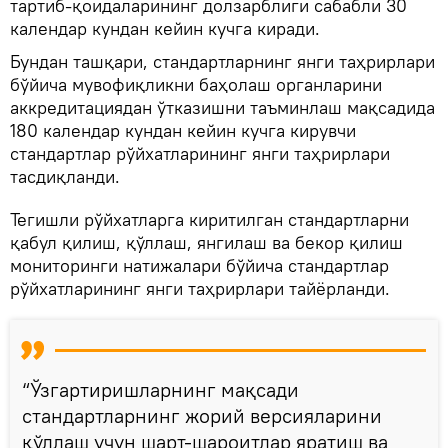
тартиб-қоидаларининг долзарблиги сабабли 30
календар кундан кейин кучга киради.
Бундан ташқари, стандартларнинг янги таҳрирлари
бўйича мувофиқликни баҳолаш органларини
аккредитациядан ўтказишни таъминлаш мақсадида
180 календар кундан кейин кучга кирувчи
стандартлар рўйхатларининг янги таҳрирлари
тасдиқланди.
Тегишли рўйхатларга киритилган стандартларни
қабул қилиш, қўллаш, янгилаш ва бекор қилиш
мониторинги натижалари бўйича стандартлар
рўйхатларининг янги таҳрирлари тайёрланди.
“Ўзгартиришларнинг мақсади
стандартларнинг жорий версияларини
қўллаш учун шарт-шароитлар яратиш ва