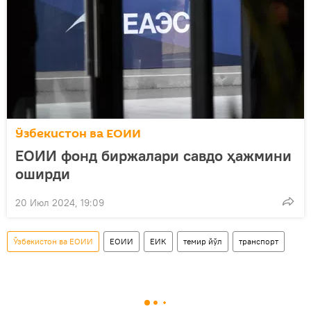
Ўзбекистон ва ЕОИИ
ЕОИИ фонд биржалари савдо ҳажмини
оширди
20 Июл 2024, 19:09
Ўзбекистон ва ЕОИИ
ЕОИИ
ЕИК
темир йўл
транспорт