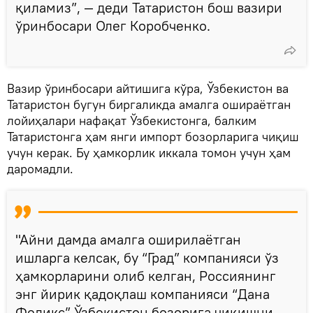
қиламиз”, — деди Татаристон бош вазири
ўринбосари Олег Коробченко.
Вазир ўринбосари айтишига кўра, Ўзбекистон ва
Татаристон бугун биргаликда амалга ошираётган
лойиҳалари нафақат Ўзбекистонга, балким
Татаристонга ҳам янги импорт бозорларига чиқиш
учун керак. Бу ҳамкорлик иккала томон учун ҳам
даромадли.
"Айни дамда амалга оширилаётган
ишларга келсак, бу “Град” компанияси ўз
ҳамкорларини олиб келган, Россиянинг
энг йирик қадоқлаш компанияси “Дана
Феликс” Ўзбекистон бозорига чиқишни