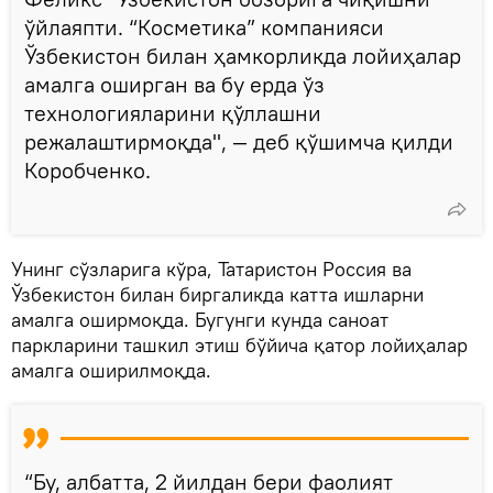
ўйлаяпти. “Косметика” компанияси
Ўзбекистон билан ҳамкорликда лойиҳалар
амалга оширган ва бу ерда ўз
технологияларини қўллашни
режалаштирмоқда", — деб қўшимча қилди
Коробченко.
Унинг сўзларига кўра, Татаристон Россия ва
Ўзбекистон билан биргаликда катта ишларни
амалга оширмоқда. Бугунги кунда саноат
паркларини ташкил этиш бўйича қатор лойиҳалар
амалга оширилмоқда.
“Бу, албатта, 2 йилдан бери фаолият