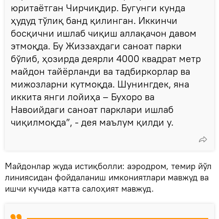
юритаётган Чирчиқдир. Бугунги кунда
ҳудуд тўлиқ банд қилинган. Иккинчи
босқични ишлаб чиқиш аллақачон давом
этмоқда. Бу Жиззахдаги саноат парки
бўлиб, ҳозирда деярли 4000 квадрат метр
майдон тайёрланди ва тадбиркорлар ва
мижозларни кутмоқда. Шунингдек, яна
иккита янги лойиҳа – Бухоро ва
Навоийдаги саноат парклари ишлаб
чиқилмоқда”, - дея маълум қилди у.
Майдонлар жуда истиқболли: аэродром, темир йўл
линиясидан фойдаланиш имкониятлари мавжуд ва
ишчи кучида катта салоҳият мавжуд.