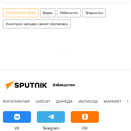
ИННОПРОМ-2024
Видео
Ўзбекистон
Татаристон
Иннопром халқаро саноат кўргазмаси
Ўзбекистон
ЯНГИЛИКЛАР
СИЁСАТ
ДУНЁДА
ИҚТИСОД
ЖАМИЯТ
М
VK
Telegram
OK