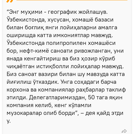
“Энг муҳими - географик жойлашув.
Ўзбекистонда, хусусан, хомашё базаси
билан боғлиқ янги лойиҳаларни амалга
оширишда катта имкониятлар мавжуд.
Ўзбекистонда полипропилен хомашёси
бор, нефт-кимё саноати ривожланган, уни
янада кенгайтириш ва биз ҳозир кўриб
чиқаётган истиқболли лойиҳалар мавжуд.
Биз саноат вазири билан шу мавзуда катта
йиғилиш ўтказдик. Унга соҳадаги барча
корхона ва компаниялар раҳбарлар таклиф
этилди. Делегатларимиздан, 50 тага яқин
компания келиб, кенг кўламли
музокаралар олиб борди”, – дея қайд этди
у.