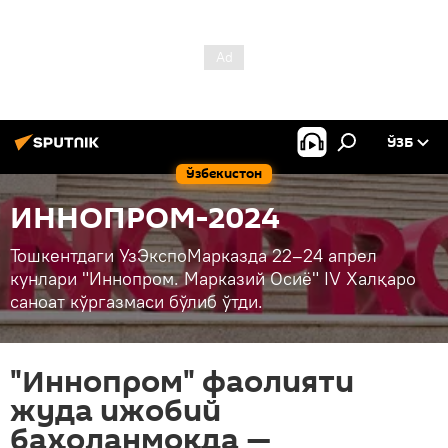
ЎЗБ
Ўзбекистон
ИННОПРОМ-2024
Тошкентдаги УзЭкспоМарказда 22–24 апрел
кунлари "Иннопром. Марказий Осиё" IV Халқаро
саноат кўргазмаси бўлиб ўтди.
"Иннопром" фаолияти
жуда ижобий
баҳоланмоқда —