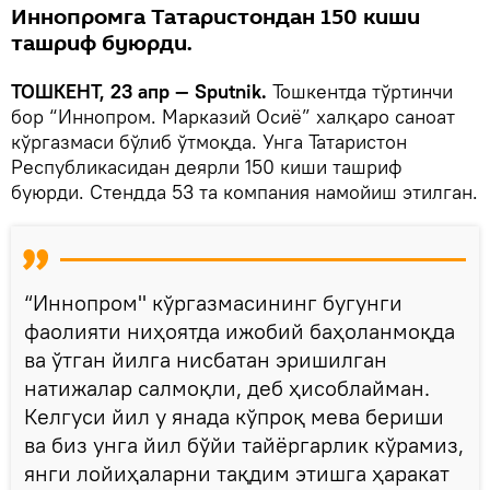
Иннопромга Татаристондан 150 киши
ташриф буюрди.
ТОШКЕНТ, 23 апр — Sputnik.
Тошкентда тўртинчи
бор “Иннопром. Марказий Осиё” халқаро саноат
кўргазмаси бўлиб ўтмоқда. Унга Татаристон
Республикасидан деярли 150 киши ташриф
буюрди. Стендда 53 та компания намойиш этилган.
“Иннопром" кўргазмасининг бугунги
фаолияти ниҳоятда ижобий баҳоланмоқда
ва ўтган йилга нисбатан эришилган
натижалар салмоқли, деб ҳисоблайман.
Келгуси йил у янада кўпроқ мева бериши
ва биз унга йил бўйи тайёргарлик кўрамиз,
янги лойиҳаларни тақдим этишга ҳаракат