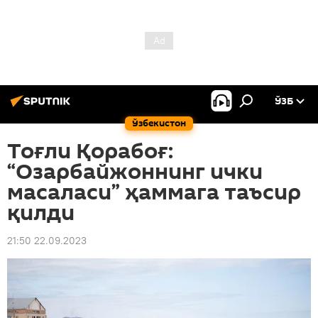
ЎЗБ
Ўзбекистон
Тоғли Қорабоғ:
“Озарбайжоннинг ички
масаласи” ҳаммага таъсир
қилди
21:50 22.09.2023