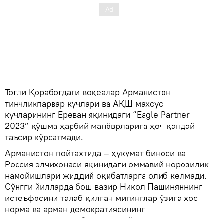
Тоғли Қорабоғдаги воқеалар Арманистон
тинчликпарвар кучлари ва АҚШ махсус
кучларининг Ереван яқинидаги “Eagle Partner
2023” қўшма ҳарбий манёврларига ҳеч қандай
таъсир кўрсатмади.
Арманистон пойтахтида – ҳукумат биноси ва
Россия элчихонаси яқинидаги оммавий норозилик
намойишлари жиддий оқибатларга олиб келмади.
Сўнгги йилларда бош вазир Никол Пашиняннинг
истеъфосини талаб қилган митинглар ўзига хос
норма ва арман демократиясининг