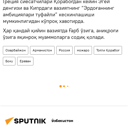
Греция сиёсатчилари Қорабоғдан кейин Эгей
денгизи ва Кипрдаги вазиятнинг “Эрдоғаннинг
амбициялари туфайли” кескинлашиши
мумкинлигидан кўпроқ хавотирда.
Ҳар қандай қийин вазиятда Ғарб ўзига, аниқроғи
ўзига яқинроқ муаммоларга содиқ қолади.
Озарбайжон
Арманистон
Россия
можаро
Тоғли Қорабоғ
Боку
Ереван
Ўзбекистон