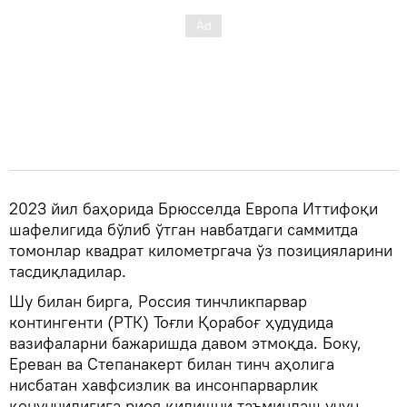
2023 йил баҳорида Брюсселда Европа Иттифоқи
шафелигида бўлиб ўтган навбатдаги саммитда
томонлар квадрат километргача ўз позицияларини
тасдиқладилар.
Шу билан бирга, Россия тинчликпарвар
контингенти (РТК) Тоғли Қорабоғ ҳудудида
вазифаларни бажаришда давом этмоқда. Боку,
Ереван ва Степанакерт билан тинч аҳолига
нисбатан хавфсизлик ва инсонпарварлик
қонунчилигига риоя қилишни таъминлаш учун