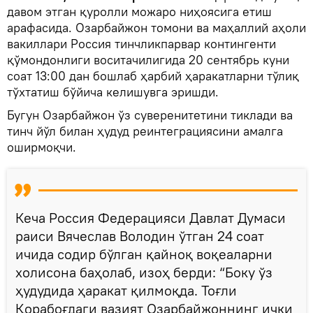
давом этган қуролли можаро ниҳоясига етиш
арафасида. Озарбайжон томони ва маҳаллий аҳоли
вакиллари Россия тинчликпарвар контингенти
қўмондонлиги воситачилигида 20 сентябрь куни
соат 13:00 дан бошлаб ҳарбий ҳаракатларни тўлиқ
тўхтатиш бўйича келишувга эришди.
Бугун Озарбайжон ўз суверенитетини тиклади ва
тинч йўл билан ҳудуд реинтеграциясини амалга
оширмоқчи.
Кеча Россия Федерацияси Давлат Думаси
раиси Вячеслав Володин ўтган 24 соат
ичида содир бўлган қайноқ воқеаларни
холисона баҳолаб, изоҳ берди: “Боку ўз
ҳудудида ҳаракат қилмоқда. Тоғли
Қорабоғдаги вазият Озарбайжоннинг ички