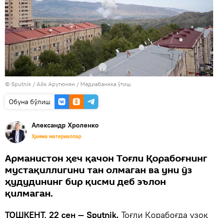
© Sputnik / Айк Арутюнян
/
Медиабанкка ўтиш
Oбуна бўлиш
Александр Хроленко
Ҳамма материаллар
Арманистон ҳеч қачон Тоғли Қорабоғнинг
мустақиллигини тан олмаган ва уни ўз
ҳудудининг бир қисми деб эълон
қилмаган.
ТОШКЕНТ, 22 сен — Sputnik.
Тоғли Қорабоғда узоқ