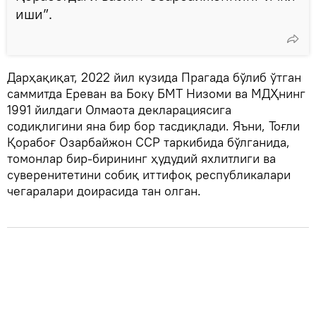
иши”.
Дарҳақиқат, 2022 йил кузида Прагада бўлиб ўтган
саммитда Ереван ва Боку БМТ Низоми ва МДҲнинг
1991 йилдаги Олмаота декларациясига
содиқлигини яна бир бор тасдиқлади. Яъни, Тоғли
Қорабоғ Озарбайжон ССР таркибида бўлганида,
томонлар бир-бирининг ҳудудий яхлитлиги ва
суверенитетини собиқ иттифоқ республикалари
чегаралари доирасида тан олган.