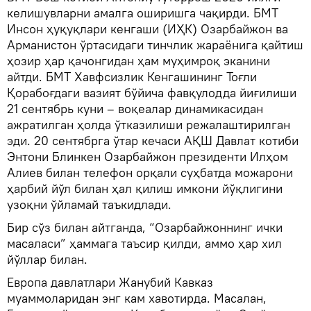
келишувларни амалга оширишга чақирди. БМТ
Инсон ҳуқуқлари кенгаши (ИҲК) Озарбайжон ва
Арманистон ўртасидаги тинчлик жараёнига қайтиш
ҳозир ҳар қачонгидан ҳам муҳимроқ эканини
айтди. БМТ Хавфсизлик Кенгашининг Тоғли
Қорабоғдаги вазият бўйича фавқулодда йиғилиши
21 сентябрь куни – воқеалар динамикасидан
ажратилган ҳолда ўтказилиши режалаштирилган
эди. 20 сентябрга ўтар кечаси АҚШ Давлат котиби
Энтони Блинкен Озарбайжон президенти Илҳом
Алиев билан телефон орқали суҳбатда можарони
ҳарбий йўл билан ҳал қилиш имкони йўқлигини
узоқни ўйламай таъкидлади.
Бир сўз билан айтганда, “Озарбайжоннинг ички
масаласи” ҳаммага таъсир қилди, аммо ҳар хил
йўллар билан.
Европа давлатлари Жанубий Кавказ
муаммоларидан энг кам хавотирда. Масалан,