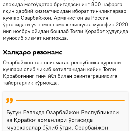
алоҳида мотоўқотар бригадасининг 800 нафарга
яқин ҳарбий хизматчисидан иборат тинчликпарвар
кучлар Озарбайжон, Арманистон ва Россия
ўртасидаги уч томонлама келишувга мувофиқ 2020
йил ноябрь ойидан бошлаб Тоғли Қорабоғ ҳудудида
муносиб хизмат қилмоқда.
Халқаро резонанс
Озарбайжон тан олинмаган республика қуролли
кучлари олиб чиқиб кетилганидан кейин Тоғли
Қорабоғнинг тинч йўл билан реинтеграциясига
тайёргарлик кўрмоқда.
Бугун Евлахда Озарбайжон Республикаси
ва Қорабоғ арманлари ўртасида
музокаралар бўлиб ўтди. Озарбайжон