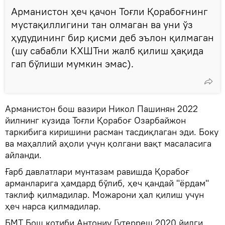
Арманистон ҳеч қачон Тоғли Қорабоғнинг
мустақиллигини тан олмаган ва уни ўз
ҳудудининг бир қисми деб эълон қилмаган
(шу сабабли КХШТни жалб қилиш ҳақида
гап бўлиши мумкин эмас).
Арманистон бош вазири Никол Пашинян 2022
йилнинг кузида Тоғли Қорабоғ Озарбайжон
таркибига киришини расман тасдиқлаган эди. Боку
ва маҳаллий аҳоли учун қолгани вақт масаласига
айланди.
Ғарб давлатлари мунтазам равишда Қорабоғ
арманларига ҳамдард бўлиб, ҳеч қандай "ёрдам"
таклиф қилмадилар. Можарони ҳал қилиш учун
ҳеч нарса қилмадилар.
БМТ Бош котиби Антониу Гутерреш 2020 йилги