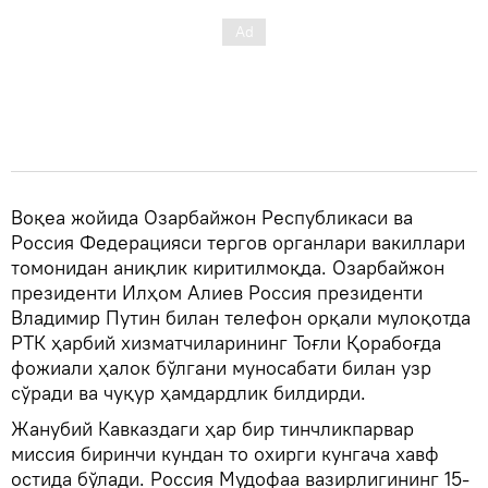
Воқеа жойида Озарбайжон Республикаси ва
Россия Федерацияси тергов органлари вакиллари
томонидан аниқлик киритилмоқда. Озарбайжон
президенти Илҳом Алиев Россия президенти
Владимир Путин билан телефон орқали мулоқотда
РТК ҳарбий хизматчиларининг Тоғли Қорабоғда
фожиали ҳалок бўлгани муносабати билан узр
сўради ва чуқур ҳамдардлик билдирди.
Жанубий Кавказдаги ҳар бир тинчликпарвар
миссия биринчи кундан то охирги кунгача хавф
остида бўлади. Россия Мудофаа вазирлигининг 15-