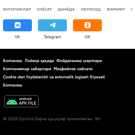
ЯНГИЛИКЛАР
СИЁСАТ
ДУНЁДА
ИҚТИСОД
ЖАМИЯТ
М
VK
Telegram
OK
Боғланиш
Лойиҳа ҳақида
Фойдаланиш шартлари
Компаниялар хабарлари
Маҳфийлик сиёсати
Cookie-dan foydalanish va avtomatik loglash Siyosati
Боғланиш
© 2026 Sputnik Барча ҳуқуқлар ҳимояланган. 18+