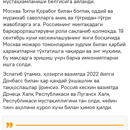
мустаҳкамланиши белгисига айланди.
Москва Тоғли Қорабоғ билан боғлиқ оддий ва
мураккаб саволларга аниқ ва тўғридан-тўғри
жавобларга эга. Россиянинг минтақадаги
барқарорлаштирувчи роли сақланиб қолмоқда. 19
сентябрь куни кескинлашувнинг янги босқичида
Москва можаро томонларини зудлик билан ҳарбий
ҳаракатларни тўхтатишга чақирди ва энг муҳими,
бу мақсадга эришиш учун барча имкониятларни
ишга солди.
Эслатиб ўтамиз, ҳозирги вазиятда 2022 йилги
Донбасс билан ҳар қандай ўхшашлик ва
таққослашлар ўринсиз. Россия кескин вазиятда
Донецк Халқ Республикаси ва Луганск Халқ
Республикаси мустақиллигини тан олди, кейин
тинч аҳолини қурол кучи билан ҳимоя қилди.