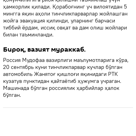
ҳамкорлик қилади. Қорабоғнинг уч вилоятидан 5
мингга яқин аҳоли тинчликпарварлар жойлашган
жойга эвакуация қилинди, уларнинг барчаси
тиббий ёрдам, иссиқ овқат ва дам олиш жойлари
билан таъминланди.
Бироқ, вазият мураккаб.
Россия Мудофаа вазирлиги маълумотларига кўра,
20 сентябрь куни тинчликпарвар кучлар бўлган
автомобиль Жанятоғ қишлоғи яқинидаги РТК
кузатув пунктидан қайтаётиб ҳужумга учраган.
Машинада бўлган россиялик ҳарбийлар ҳалок
бўлган.