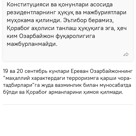
Конституцияси ва қонунлари асосида
резидентларнинг ҳуқуқ ва мажбуриятлари
муҳокама қилинди. Эътибор берамиз,
Қорабоғ аҳолиси танлаш ҳуқуқига эга, ҳеч
ким Озарбайжон фуқаролигига
мажбурланмайди.
19 ва 20 сентябрь кунлари Ереван Озарбайжоннинг
“маҳаллий характердаги терроризмга қарши чора-
тадбирлари”га жуда вазминлик билан муносабатда
бўлди ва Қорабоғ арманларини ҳимоя қилмади.