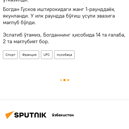
Богдан Гусков иштирокидаги жанг 1-раунддаёқ
якунланди. У илк раундда бўғиш усули эвазига
мағлуб бўлди.
Эслатиб ўтамиз, Богданнинг ҳисобида 14 та ғалаба,
2 та мағлубият бор.
Спорт
Франция
UFC
мусобақа
Ўзбекистон