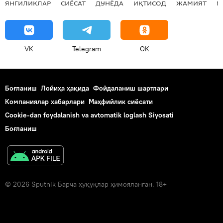
ЯНГИЛИКЛАР
СИЁСАТ
ДУНЁДА
ИҚТИСОД
ЖАМИЯТ
М
VK
Telegram
OK
Боғланиш
Лойиҳа ҳақида
Фойдаланиш шартлари
Компаниялар хабарлари
Маҳфийлик сиёсати
Cookie-dan foydalanish va avtomatik loglash Siyosati
Боғланиш
© 2026 Sputnik Барча ҳуқуқлар ҳимояланган. 18+