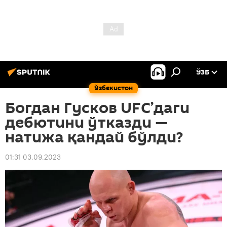
ЎЗБ
Ўзбекистон
Богдан Гусков UFC’даги
дебютини ўтказди —
натижа қандай бўлди?
01:31 03.09.2023