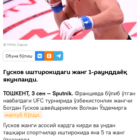
© ММА Серия
Oбуна бўлиш
Гусков иштирокидаги жанг 1-раунддаёқ
якунланди.
ТОШКЕНТ, 3 сен — Sputnik.
Францияда бўлиб ўтган
навбатдаги UFC турнирида ўзбекистонлик жангчи
Богдан Гусков швейцариялик Волкан Ўздемирга
мағлуб бўлди.
Гусков жанги асосий кардга кирди ва ундан
ташқари спортчилар иштирокида яна 5 та жанг
ўтказилди.