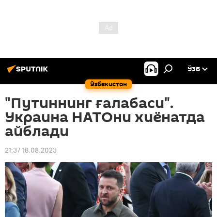
ЎЗБ
Ўзбекистон
"Путиннинг ғалабаси".
Украина НАТОни хиёнатда
айблади
21:37 18.08.2023