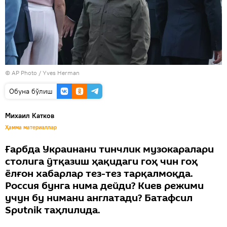
© AP Photo /
Yves Herman
Oбуна бўлиш
Михаил Катков
Ҳамма материаллар
Ғарбда Украинани тинчлик музокаралари
столига ўтқазиш ҳақидаги гоҳ чин гоҳ
ёлғон хабарлар тез-тез тарқалмоқда.
Россия бунга нима дейди? Киев режими
учун бу нимани англатади? Батафсил
Sputnik таҳлилида.