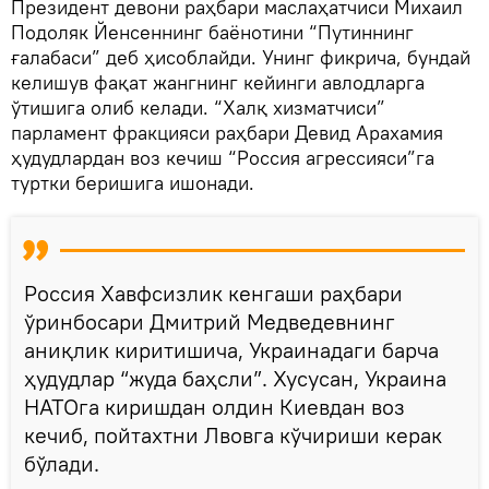
Президент девони раҳбари маслаҳатчиси Михаил
Подоляк Йенсеннинг баёнотини “Путиннинг
ғалабаси” деб ҳисоблайди. Унинг фикрича, бундай
келишув фақат жангнинг кейинги авлодларга
ўтишига олиб келади. “Халқ хизматчиси”
парламент фракцияси раҳбари Девид Арахамия
ҳудудлардан воз кечиш “Россия агрессияси”га
туртки беришига ишонади.
Россия Хавфсизлик кенгаши раҳбари
ўринбосари Дмитрий Медведевнинг
аниқлик киритишича, Украинадаги барча
ҳудудлар “жуда баҳсли”. Хусусан, Украина
НАТОга киришдан олдин Киевдан воз
кечиб, пойтахтни Лвовга кўчириши керак
бўлади.