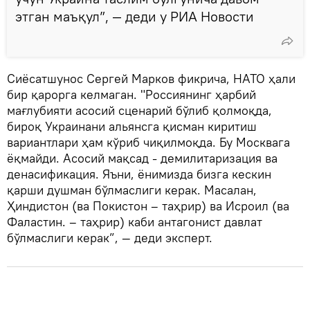
этган маъқул”, — деди у РИА Новости
Сиёсатшунос Сергей Марков фикрича, НАТО ҳали
бир қарорга келмаган. "Россиянинг ҳарбий
мағлубияти асосий сценарий бўлиб қолмоқда,
бироқ Украинани альянсга қисман киритиш
вариантлари ҳам кўриб чиқилмоқда. Бу Москвага
ёқмайди. Асосий мақсад - демилитаризация ва
денасификация. Яъни, ёнимизда бизга кескин
қарши душман бўлмаслиги керак. Масалан,
Ҳиндистон (ва Покистон – таҳрир) ва Исроил (ва
Фаластин. – таҳрир) каби антагонист давлат
бўлмаслиги керак”, — деди эксперт.