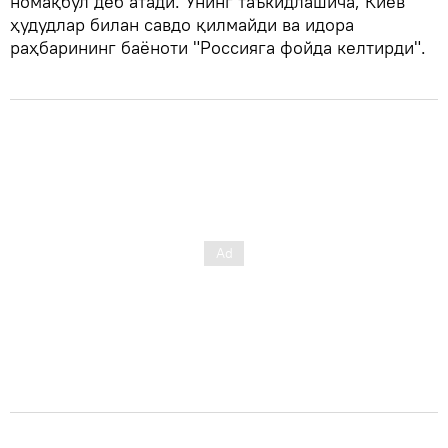
номақбул деб атади. Унинг таъкидлашича, Киев
ҳудудлар билан савдо қилмайди ва идора
раҳбарининг баёноти "Россияга фойда келтирди".