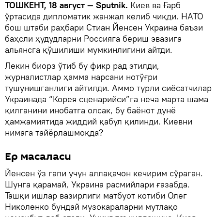
ТОШКЕНТ, 18 август — Sputnik.
Киев ва Ғарб
ўртасида дипломатик жанжал келиб чиқди. НАТО
бош штаби раҳбари Стиан Йенсен Украина баъзи
баҳсли ҳудудларни Россияга бериш эвазига
альянсга қўшилиши мумкинлигини айтди.
Лекин биорз ўтиб бу фикр рад этилди,
журналистлар ҳамма нарсани нотўғри
тушунишганлиги айтилди. Аммо турли сиёсатчилар
Украинада “Корея сценарийси”га неча марта шама
қилганини инобатга олсак, бу баёнот дунё
ҳамжамиятида жиддий қабул қилинди. Киевни
нимага тайёрлашмоқда?
Ер масаласи
Йенсен ўз гапи учун аллақачон кечирим сўраган.
Шунга қарамай, Украина расмийлари ғазабда.
Ташқи ишлар вазирлиги матбуот котиби Олег
Николенко бундай музокараларни мутлақо