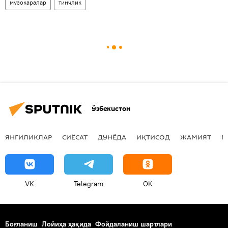
музокаралар
тинчлик
Ўзбекистон
ЯНГИЛИКЛАР
СИЁСАТ
ДУНЁДА
ИҚТИСОД
ЖАМИЯТ
М
VK
Telegram
OK
Боғланиш
Лойиҳа ҳақида
Фойдаланиш шартлари