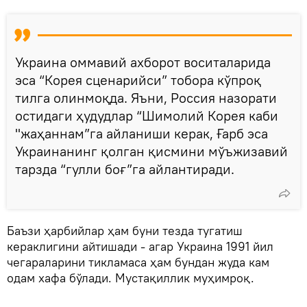
Украина оммавий ахборот воситаларида
эса “Корея сценарийси” тобора кўпроқ
тилга олинмоқда. Яъни, Россия назорати
остидаги ҳудудлар “Шимолий Корея каби
"жаҳаннам”га айланиши керак, Ғарб эса
Украинанинг қолган қисмини мўъжизавий
тарзда “гулли боғ”га айлантиради.
Баъзи ҳарбийлар ҳам буни тезда тугатиш
кераклигини айтишади - агар Украина 1991 йил
чегараларини тикламаса ҳам бундан жуда кам
одам хафа бўлади. Мустақиллик муҳимроқ.