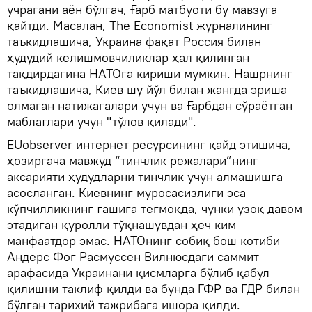
учрагани аён бўлгач, Ғарб матбуоти бу мавзуга
қайтди. Масалан, The Economist журналининг
таъкидлашича, Украина фақат Россия билан
ҳудудий келишмовчиликлар ҳал қилинган
тақдирдагина НАТОга кириши мумкин. Нашрнинг
таъкидлашича, Киев шу йўл билан жангда эриша
олмаган натижагалари учун ва Ғарбдан сўраётган
маблағлари учун "тўлов қилади".
EUobserver интернет ресурсининг қайд этишича,
ҳозиргача мавжуд “тинчлик режалари”нинг
аксарияти ҳудудларни тинчлик учун алмашишга
асосланган. Киевнинг муросасизлиги эса
кўпчилликнинг ғашига тегмоқда, чунки узоқ давом
этадиган қуролли тўқнашувдан ҳеч ким
манфаатдор эмас. НАТОнинг собиқ бош котиби
Андерс Фог Расмуссен Вилнюсдаги саммит
арафасида Украинани қисмларга бўлиб қабул
қилишни таклиф қилди ва бунда ГФР ва ГДР билан
бўлган тарихий тажрибага ишора қилди.