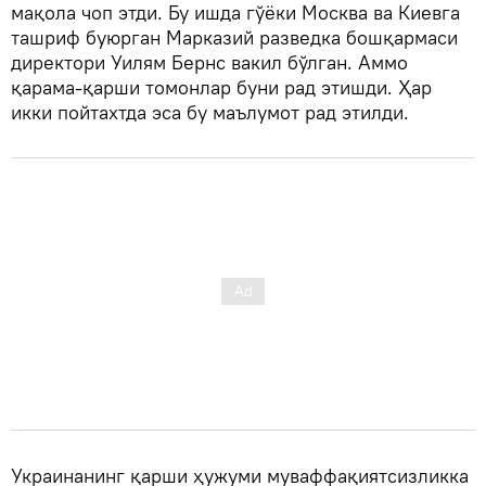
мақола чоп этди. Бу ишда гўёки Москва ва Киевга
ташриф буюрган Марказий разведка бошқармаси
директори Уилям Бернс вакил бўлган. Аммо
қарама-қарши томонлар буни рад этишди. Ҳар
икки пойтахтда эса бу маълумот рад этилди.
Украинанинг қарши ҳужуми муваффақиятсизликка