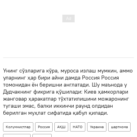
Унинг сўзларига кўра, муроса излаш мумкин, аммо
уларнинг ҳар бири айни дамда Россия Россия
томонидан ён беришни англатади. Шу маънода у
Дудчакнинг фикрига қўшилади: Киев ҳамкорлари
жанговар ҳаракатлар тўхтатилишини можаронинг
тугаши эмас, балки иккинчи раунд олдидан
берилган муҳлат сифатида қабул қилади.
Колумнистлар
Россия
АҚШ
НАТО
Украина
шартнома