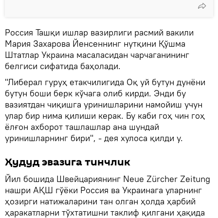
Россия Ташқи ишлар вазирлиги расмий вакили
Мария Захарова Йенсеннинг нутқини Қўшма
Штатлар Украина масаласидан чарчаганининг
белгиси сифатида баҳолади.
"Либерал гуруҳ етакчилигида Оқ уй бутун дунёни
бутун боши берк кўчага олиб кирди. Энди бу
вазиятдан чиқишга уринишларини намойиш учун
улар бир нима қилиши керак. Бу каби гоҳ чин гоҳ
ёлғон ахборот ташлашлар ана шундай
уринишларнинг бири", - дея хулоса қилди у.
Ҳудуд эвазига тинчлик
Йил бошида Швейцариянинг Neue Zürcher Zeitung
нашри АҚШ гўёки Россия ва Украинага уларнинг
ҳозирги натижаларини тан олган ҳолда ҳарбий
ҳаракатларни тўхтатишни таклиф қилгани ҳақида