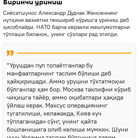
Биринчи уриниш
Сиёсатшунос Александр Дудчак Женсеннинг
нутқини вазиятни текшириб кўришга уриниш деб
ҳисоблайди. НАТО барча керакли маълумотларни
тўплаши биланоқ, унинг сўзлари рад этилди.
"Урушдан пул топаётганлар бу
манфаатларнинг таслим бўлиши деб
ҳайқиришади. Аммо урушни тўхтатмоқчи
бўлганлар ҳам бор. Москва таклифни кўриб
чиқишга тайёр, аммо оқибатлари ҳақида
ўйлаш керак. Махсус операциянинг
тугатилиши, келажакда, Киев куч
тўплаганидан сўнг, унинг қайта
бошланишига олиб келиши мумкин. Шуни
учун Украина таслим бўлгунича давом