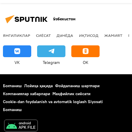
Ўзбекистон
ЯНГИЛИКЛАР
СИЁСАТ
ДУНЁДА
ИҚТИСОД
ЖАМИЯТ
М
VK
Telegram
OK
Боғланиш
Лойиҳа ҳақида
Фойдаланиш шартлари
Компаниялар хабарлари
Маҳфийлик сиёсати
Cookie-dan foydalanish va avtomatik loglash Siyosati
Боғланиш