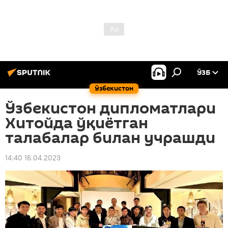
ЎЗБ
Ўзбекистон
Ўзбекистон дипломатлари
Хитойда ўқиётган
талабалар билан учрашди
14:40 16.04.2023