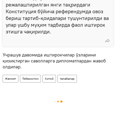
режалаштирилган янги таҳрирдаги
Конституция бўйича референдумда овоз
бериш тартиб-қоидалари тушунтирилди ва
улар ушбу муҳим тадбирда фаол иштирок
этишга чақирилди.
Учрашув давомида иштирокчилар ўзларини
қизиқтирган саволларга дипломатлардан жавоб
олдилар.
Жамият
Ўзбекистон
Хитой
талабалар