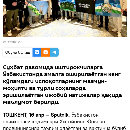
© "Дунё" АА
Oбуна бўлиш
Суҳбат давомида иштирокчиларга
Ўзбекистонда амалга оширилаётган кенг
кўламдаги ислоҳотларнинг мазмун-
моҳияти ва турли соҳаларда
эришилаётган ижобий натижалар ҳақида
маълумот берилди.
ТОШКЕНТ, 16 апр — Sputnik.
Ўзбекистон
элчихонаси ходимлари Хитойнинг Юньнан
провинциясида таълим олаётган ва вақтинча бўлиб