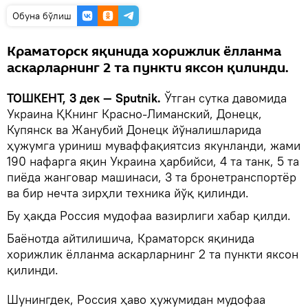
Oбуна бўлиш
Краматорск яқинида хорижлик ёлланма
аскарларнинг 2 та пункти яксон қилинди.
ТОШКЕНТ, 3 дек — Sputnik.
Ўтган сутка давомида
Украина ҚКнинг Красно-Лиманский, Донецк,
Купянск ва Жанубий Донецк йўналишларида
ҳужумга уриниш муваффақиятсиз якунланди, жами
190 нафарга яқин Украина ҳарбийси, 4 та танк, 5 та
пиёда жанговар машинаси, 3 та бронетранспортёр
ва бир нечта зирҳли техника йўқ қилинди.
Бу ҳақда Россия мудофаа вазирлиги хабар қилди.
Баёнотда айтилишича, Краматорск яқинида
хорижлик ёлланма аскарларнинг 2 та пункти яксон
қилинди.
Шунингдек, Россия ҳаво ҳужумидан мудофаа