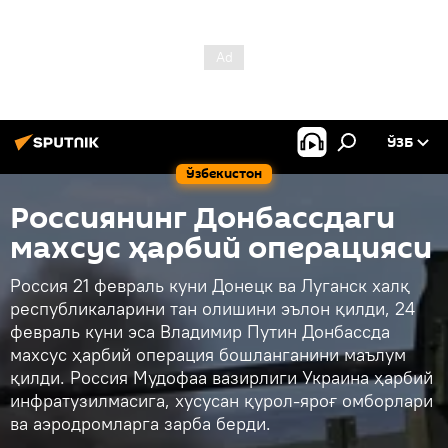
ЎЗБ
Ўзбекистон
Россиянинг Донбассдаги
махсус ҳарбий операцияси
Россия 21 февраль куни Донецк ва Луганск халқ
республикаларини тан олишини эълон қилди, 24
февраль куни эса Владимир Путин Донбассда
махсус ҳарбий операция бошланганини маълум
қилди. Россия Мудофаа вазирлиги Украина ҳарбий
инфратузилмасига, хусусан қурол-яроғ омборлари
ва аэродромларга зарба берди.