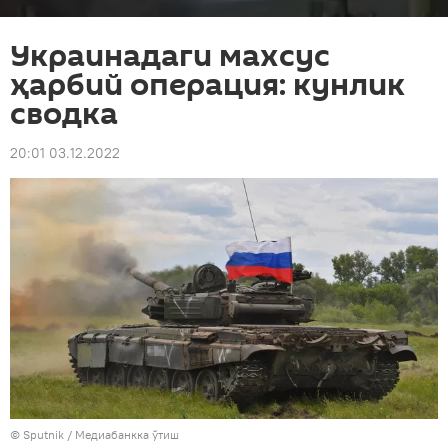
Украинадаги махсус
ҳарбий операция: кунлик
сводка
20:01 03.12.2022
© Sputnik
/
Медиабанкка ўтиш