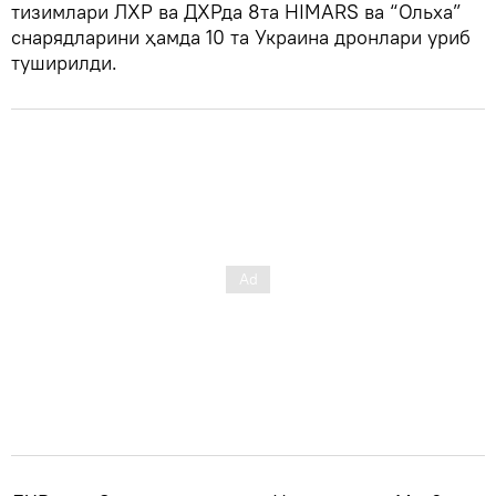
тизимлари ЛХР ва ДХРда 8та HIMARS ва “Ольха”
снарядларини ҳамда 10 та Украина дронлари уриб
туширилди.