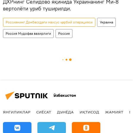
ДХРнинг Селидово яқинида Украинанинг Ми-8
вертолёти уриб туширилди.
Россиянинг Донбассдаги махсус ҳарбий операцияси
Украина
Россия Мудофаа вазирлиги
Россия
Ўзбекистон
ЯНГИЛИКЛАР
СИЁСАТ
ДУНЁДА
ИҚТИСОД
ЖАМИЯТ
М