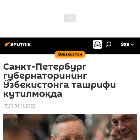
ЎЗБ
Ўзбекистон
Санкт-Петербург
губернаторининг
Ўзбекистонга ташрифи
кутилмоқда
17:29 06.11.2022