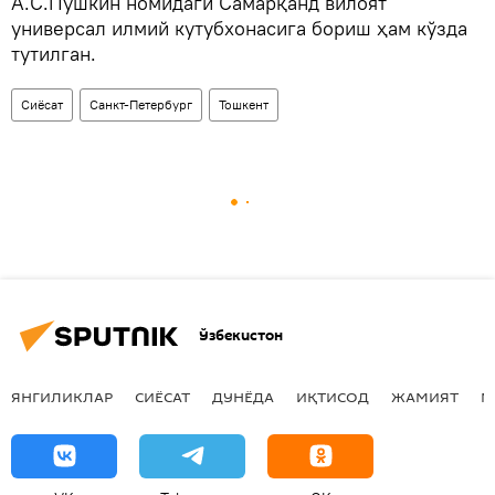
А.С.Пушкин номидаги Самарқанд вилоят
универсал илмий кутубхонасига бориш ҳам кўзда
тутилган.
Сиёсат
Санкт-Петербург
Тошкент
Ўзбекистон
ЯНГИЛИКЛАР
СИЁСАТ
ДУНЁДА
ИҚТИСОД
ЖАМИЯТ
М