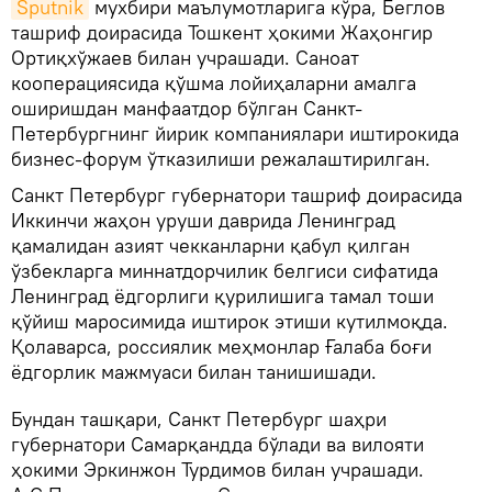
Sputnik
мухбири маълумотларига кўра, Беглов
ташриф доирасида Тошкент ҳокими Жаҳонгир
Ортиқхўжаев билан учрашади. Саноат
кооперациясида қўшма лойиҳаларни амалга
оширишдан манфаатдор бўлган Санкт-
Петербургнинг йирик компаниялари иштирокида
бизнес-форум ўтказилиши режалаштирилган.
Санкт Петербург губернатори ташриф доирасида
Иккинчи жаҳон уруши даврида Ленинград
қамалидан азият чекканларни қабул қилган
ўзбекларга миннатдорчилик белгиси сифатида
Ленинград ёдгорлиги қурилишига тамал тоши
қўйиш маросимида иштирок этиши кутилмоқда.
Қолаварса, россиялик меҳмонлар Ғалаба боғи
ёдгорлик мажмуаси билан танишишади.
Бундан ташқари, Санкт Петербург шаҳри
губернатори Самарқандда бўлади ва вилояти
ҳокими Эркинжон Турдимов билан учрашади.