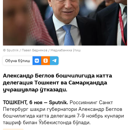
© Sputnik / Павел Бедняков
/
Медиабанкка ўтиш
Oбуна бўлиш
Александр Беглов бошчилигида катта
делегация Тошкент ва Самарқандда
учрашувлар ўтказади.
ТОШКЕНТ, 6 ноя — Sputnik.
Россиянинг Санкт
Петербург шаҳри губернатори Александр Беглов
бошчилигида катта делегация 7-9 ноябрь кунлари
ташриф билан Ўзбекистонда бўлади.