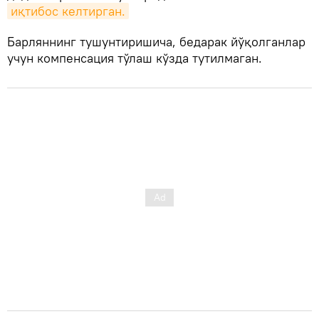
иқтибос келтирган.
Барляннинг тушунтиришича, бедарак йўқолганлар
учун компенсация тўлаш кўзда тутилмаган.