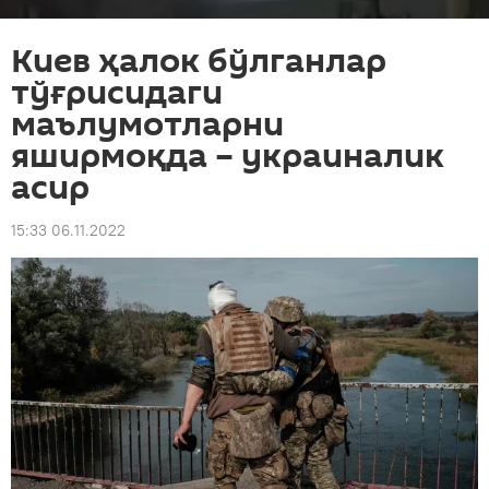
Киев ҳалок бўлганлар
тўғрисидаги
маълумотларни
яширмоқда – украиналик
асир
15:33 06.11.2022