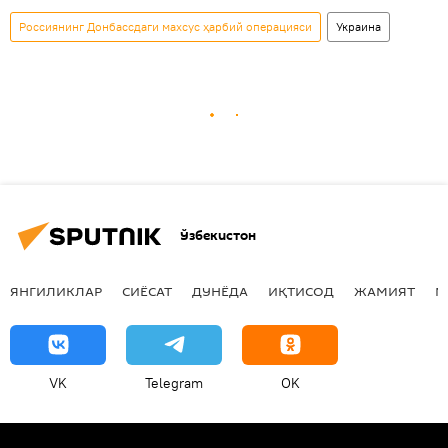
Россиянинг Донбассдаги махсус ҳарбий операцияси
Украина
Ўзбекистон
ЯНГИЛИКЛАР
СИЁСАТ
ДУНЁДА
ИҚТИСОД
ЖАМИЯТ
М
VK
Telegram
OK