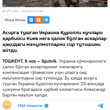
© AFP 2023 / Yasuyoshi Chiba
Oбуна бўлиш
Асирга тушган Украина Қуролли кучлари
ҳарбийси Киев нега ҳалок бўлган аскарлар
ҳақидаги маъулмотларни сир тутишини
айтди.
ТОШКЕНТ, 6 ноя — Sputnik.
Украина қўмондонлиги
ҳалок бўлган аскарларнинг оилаларига
компенсация тўламаслик учун уларга оид
маълумотларни сир тутмоқда. Бу ҳақда асирга
тушган Украина Қуролли кучларининг 25-алоҳида
ҳужумчи бригадаси ҳарбий хизматчиси Александр
Барлян маълум қилди.