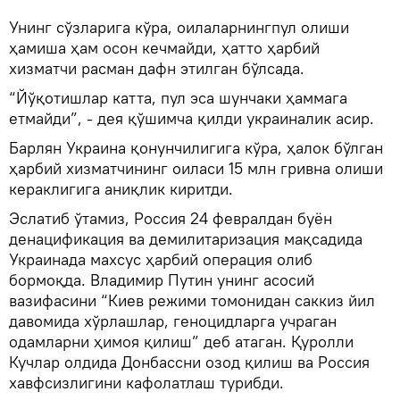
Унинг сўзларига кўра, оилаларнингпул олиши
ҳамиша ҳам осон кечмайди, ҳатто ҳарбий
хизматчи расман дафн этилган бўлсада.
“Йўқотишлар катта, пул эса шунчаки ҳаммага
етмайди”, - дея қўшимча қилди украиналик асир.
Барлян Украина қонунчилигига кўра, ҳалок бўлган
ҳарбий хизматчининг оиласи 15 млн гривна олиши
кераклигига аниқлик киритди.
Эслатиб ўтамиз, Россия 24 февралдан буён
денацификация ва демилитаризация мақсадида
Украинада махсус ҳарбий операция олиб
бормоқда. Владимир Путин унинг асосий
вазифасини “Киев режими томонидан саккиз йил
давомида хўрлашлар, геноцидларга учраган
одамларни ҳимоя қилиш” деб атаган. Қуролли
Кучлар олдида Донбассни озод қилиш ва Россия
хавфсизлигини кафолатлаш турибди.