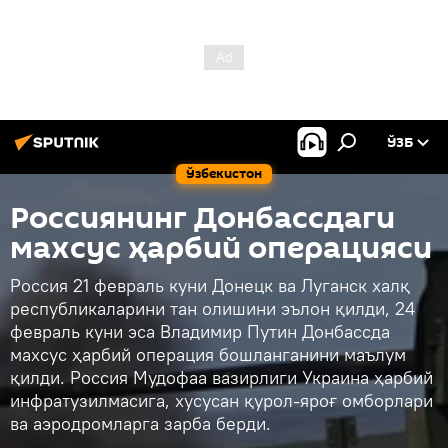
ЎЗБ
Ўзбекистон
Россиянинг Донбассдаги
махсус ҳарбий операцияси
Россия 21 февраль куни Донецк ва Луганск халқ
республикаларини тан олишини эълон қилди, 24
февраль куни эса Владимир Путин Донбассда
махсус ҳарбий операция бошланганини маълум
қилди. Россия Мудофаа вазирлиги Украина ҳарбий
инфратузилмасига, хусусан қурол-яроғ омборлари
ва аэродромларга зарба берди.