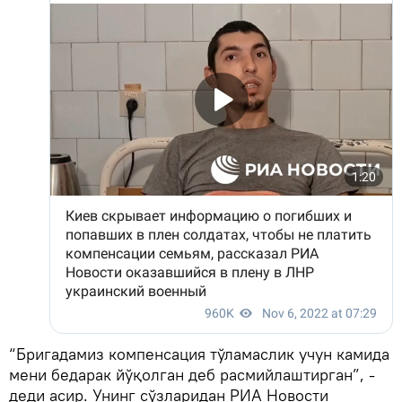
“Бригадамиз компенсация тўламаслик учун камида
мени бедарак йўқолган деб расмийлаштирган”, -
деди асир. Унинг сўзларидан РИА Новости