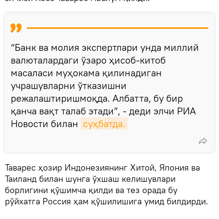
“Банк ва молия экспертлари унда миллий
валюталардаги ўзаро ҳисоб-китоб
масаласи муҳокама қилинадиган
учрашувларни ўтказишни
режалаштиришмоқда. Албатта, бу бир
қанча вақт талаб этади”, - деди элчи РИА
Новости билан
суҳбатда.
Таварес ҳозир Индонезиянинг Хитой, Япония ва
Таиланд билан шунга ўхшаш келишувлари
борлигини қўшимча қилди ва тез орада бу
рўйхатга Россия ҳам қўшилишига умид билдирди.