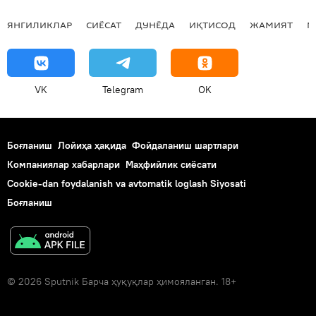
ЯНГИЛИКЛАР
СИЁСАТ
ДУНЁДА
ИҚТИСОД
ЖАМИЯТ
М
VK
Telegram
OK
Боғланиш
Лойиҳа ҳақида
Фойдаланиш шартлари
Компаниялар хабарлари
Маҳфийлик сиёсати
Cookie-dan foydalanish va avtomatik loglash Siyosati
Боғланиш
© 2026 Sputnik Барча ҳуқуқлар ҳимояланган. 18+