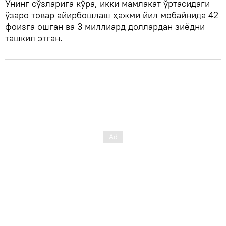
Унинг сўзларига кўра, икки мамлакат ўртасидаги
ўзаро товар айирбошлаш ҳажми йил мобайнида 42
фоизга ошган ва 3 миллиард доллардан зиёдни
ташкил этган.