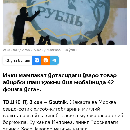
© Sputnik / Игорь Руссак
/
Медиабанкка ўтиш
Oбуна бўлиш
Икки мамлакат ўртасидаги ўзаро товар
айирбошлаш ҳажми йил мобайнида 42
фоизга ўсган.
ТОШКЕНТ, 8 сен — Sputnik.
Жакарта ва Москва
савдо-сотиқ ҳисоб-китобларини миллий
валюталарга ўтказиш борасида музокаралар олиб
бормоқда. Бу ҳақда Индонезиянинг Россиядаги
элчиси Хосе Таварес маълум қилди.