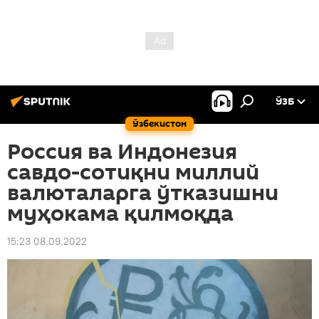
ЎЗБ
Ўзбекистон
Россия ва Индонезия
савдо-сотиқни миллий
валюталарга ўтказишни
муҳокама қилмоқда
15:23 08.09.2022