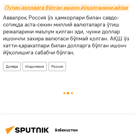
Путин долларга бўлган ишонч йўқолганини айтди
Аввалроқ Россия ўз ҳамкорлари билан савдо-
сотиқда аста-секин миллий валюталарга ўтиш
режаларини маълум қилган эди, чунки доллар
ишончли захира валютаси бўлмай қолган. АҚШ ўз
хатти-ҳаракатлари билан долларга бўлган ишонч
йўқолишига сабабчи бўлган.
Дунёда
Индонезия
Россия
Ўзбекистон