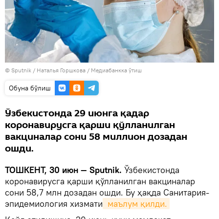
© Sputnik / Наталья Горшкова
/
Медиабанкка ўтиш
Oбуна бўлиш
Ўзбекистонда 29 июнга қадар
коронавирусга қарши қўлланилган
вакциналар сони 58 миллион дозадан
ошди.
ТОШКЕНТ, 30 июн — Sputnik.
Ўзбекистонда
коронавирусга қарши қўлланилган вакциналар
сони 58,7 млн дозадан ошди. Бу ҳақда Санитария-
эпидемиология хизмати
 маълум қилди.