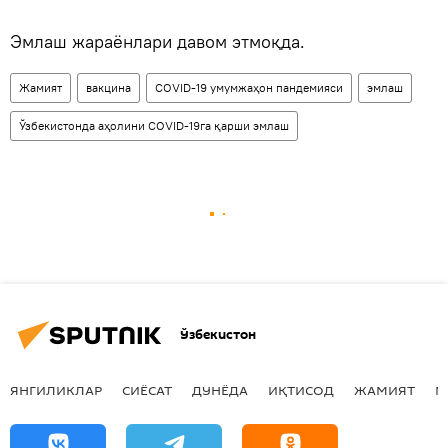
Эмлаш жараёнлари давом этмоқда.
Жамият
вакцина
COVID-19 умумжаҳон пандемияси
эмлаш
Ўзбекистонда аҳолини COVID-19га қарши эмлаш
Ўзбекистон
ЯНГИЛИКЛАР
СИЁСАТ
ДУНЁДА
ИҚТИСОД
ЖАМИЯТ
М