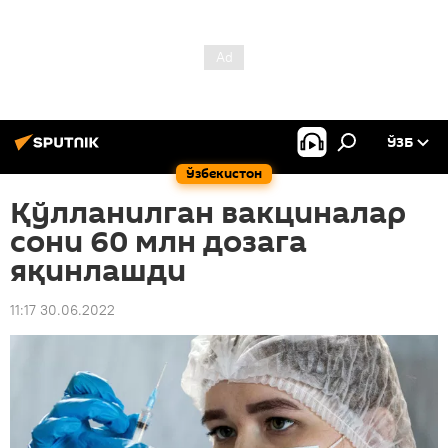
ЎЗБ
Ўзбекистон
Қўлланилган вакциналар
сони 60 млн дозага
яқинлашди
11:17 30.06.2022