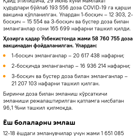
Қайд этилишича, 29 июнь куни мамлакат
ҳудудлари бўйлаб 193 556 доза COVID-19 га қарши
вакцина қўлланилган. Улардан 1-босқич – 12 303, 2-
босқич – 15 554 ва 3-босқич ва бустер доза билан
эмланганлар сони 165 699 нафарни ташкил қилди.
Ҳозирга қадар Ўзбекистонда жами 58 760 755 доза
вакцинадан фойдаланилган. Улардан:
1-босқич эмланганлар – 20 617 438 нафарни;
2-босқичда эмланганлар – 16 936 214 нафарни;
3-босқич ва бустер доза билан эмланганлар –
21 207 103 нафарни ташкил қилган.
Биринчи доза билан эмланиш кўрсаткичи
эмланиши режалаштирилган қатламга нисбатан
96,1 %ни ташкил қилмоқда.
Ёш болаларни эмлаш
12-18 ёшдаги эмланувчилар учун жами 1 651 085