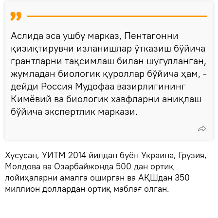
Аслида эса ушбу марказ, Пентагонни
қизиқтирувчи изланишлар ўтказиш бўйича
грантларни тақсимлаш билан шуғулланган,
жумладан биологик қуроллар бўйича ҳам, -
дейди Россия Мудофаа вазирлигининг
Кимёвий ва биологик хавфларни аниқлаш
бўйича экспертлик маркази.
Хусусан, УИТМ 2014 йилдан буён Украина, Грузия,
Молдова ва Озарбайжонда 500 дан ортиқ
лойиҳаларни амалга оширган ва АҚШдан 350
миллион доллардан ортиқ маблағ олган.