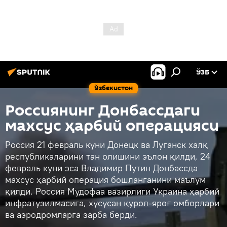
ЎЗБ
Ўзбекистон
Россиянинг Донбассдаги
махсус ҳарбий операцияси
Россия 21 февраль куни Донецк ва Луганск халқ
республикаларини тан олишини эълон қилди, 24
февраль куни эса Владимир Путин Донбассда
махсус ҳарбий операция бошланганини маълум
қилди. Россия Мудофаа вазирлиги Украина ҳарбий
инфратузилмасига, хусусан қурол-яроғ омборлари
ва аэродромларга зарба берди.