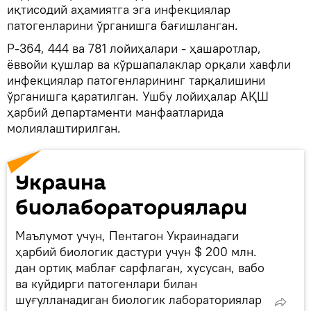
иқтисодий аҳамиятга эга инфекциялар
патогенларини ўрганишга бағишланган.
Р-364, 444 ва 781 лойиҳалари - ҳашаротлар,
ёввойи қушлар ва кўршапалаклар орқали хавфли
инфекциялар патогенларининг тарқалишини
ўрганишга қаратилган. Ушбу лойиҳалар АҚШ
ҳарбий департаменти манфаатларида
молиялаштирилган.
Украина
биолабораториялари
Маълумот учун, Пентагон Украинадаги
ҳарбий биологик дастури учун $ 200 млн.
дан ортиқ маблағ сарфлаган, хусусан, вабо
ва куйдирги патогенлари билан
шуғулланадиган биологик лабораториялар