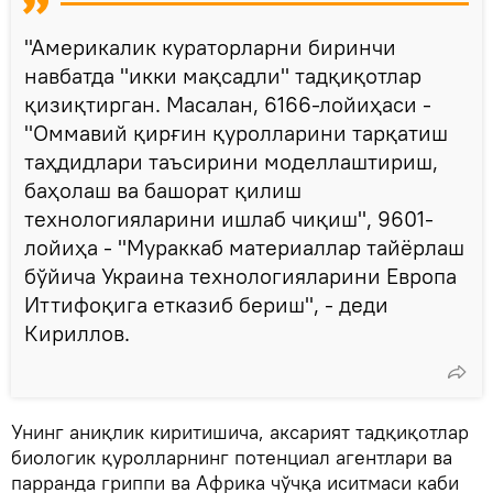
"Америкалик кураторларни биринчи
навбатда "икки мақсадли" тадқиқотлар
қизиқтирган. Масалан, 6166-лойиҳаси -
"Оммавий қирғин қуролларини тарқатиш
таҳдидлари таъсирини моделлаштириш,
баҳолаш ва башорат қилиш
технологияларини ишлаб чиқиш", 9601-
лойиҳа - "Мураккаб материаллар тайёрлаш
бўйича Украина технологияларини Европа
Иттифоқига етказиб бериш", - деди
Кириллов.
Унинг аниқлик киритишича, аксарият тадқиқотлар
биологик қуролларнинг потенциал агентлари ва
парранда гриппи ва Африка чўчқа иситмаси каби