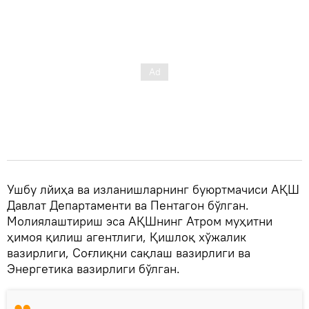
Ушбу лйиҳа ва изланишларнинг буюртмачиси АҚШ
Давлат Департаменти ва Пентагон бўлган.
Молиялаштириш эса АҚШнинг Атром муҳитни
ҳимоя қилиш агентлиги, Қишлоқ хўжалик
вазирлиги, Соғлиқни сақлаш вазирлиги ва
Энергетика вазирлиги бўлган.