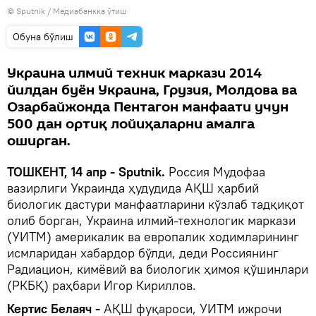
© Sputnik
/
Медиабанкка ўтиш
Oбуна бўлиш
Украина илмий техник маркази 2014
йилдан буён Украина, Грузия, Молдова ва
Озарбайжонда Пентагон манфаати учун
500 дан ортиқ лойиҳаларни амалга
оширган.
ТОШКЕНТ, 14 апр - Sputnik.
Россия Мудофаа
вазирлиги Украинда ҳудудида АҚШ ҳарбий
биологик дастури манфаатларини кўзлаб тадқиқот
олиб борган, Украина илмий-технологик маркази
(УИТМ) америкалик ва европалик ходимларининг
исмларидан хабардор бўлди, деди Россиянинг
Радиацион, кимёвий ва биологик ҳимоя қўшинлари
(РКБҚ) раҳбари Игор Кириллов.
Кертис Белаяч -
АҚШ фуқароси, УИТМ ижрочи