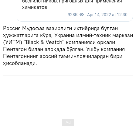
Россия Мудофаа вазирлиги ихтиёрида бўлган
ҳужжатларига кўра, Украина илмий-техник маркази
(УИТМ) "Black & Veatch" компанияси орқали
Пентагон билан алоқада бўлган. Ушбу компания
Пентагоннинг асосий таъминловчилардан бири
ҳисобланади.