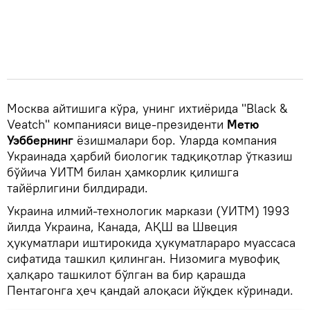
Москва айтишига кўра, унинг ихтиёрида "Black &
Veatch" компанияси вице-президенти
Метю
Уэббернинг
ёзишмалари бор. Уларда компания
Украинада ҳарбий биологик тадқиқотлар ўтказиш
бўйича УИТМ билан ҳамкорлик қилишга
тайёрлигини билдиради.
Украина илмий-технологик маркази (УИТМ) 1993
йилда Украина, Канада, АҚШ ва Швеция
ҳукуматлари иштирокида ҳукуматлараро муассаса
сифатида ташкил қилинган. Низомига мувофиқ
ҳалқаро ташкилот бўлган ва бир қарашда
Пентагонга ҳеч қандай алоқаси йўқдек кўринади.