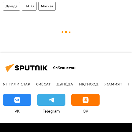
Дунёда
НАТО
Москва
Ўзбекистон
ЯНГИЛИКЛАР
СИЁСАТ
ДУНЁДА
ИҚТИСОД
ЖАМИЯТ
М
VK
Telegram
OK