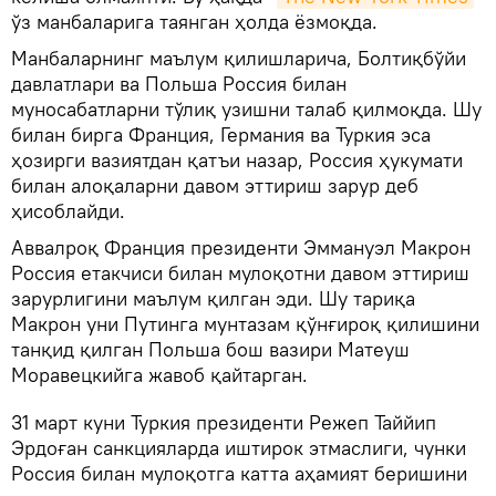
ўз манбаларига таянган ҳолда ёзмоқда.
Манбаларнинг маълум қилишларича, Болтиқбўйи
давлатлари ва Польша Россия билан
муносабатларни тўлиқ узишни талаб қилмоқда. Шу
билан бирга Франция, Германия ва Туркия эса
ҳозирги вазиятдан қатъи назар, Россия ҳукумати
билан алоқаларни давом эттириш зарур деб
ҳисоблайди.
Аввалроқ Франция президенти Эммануэл Макрон
Россия етакчиси билан мулоқотни давом эттириш
зарурлигини маълум қилган эди. Шу тариқа
Макрон уни Путинга мунтазам қўнғироқ қилишини
танқид қилган Польша бош вазири Матеуш
Моравецкийга жавоб қайтарган.
31 март куни Туркия президенти Режеп Таййип
Эрдоған санкцияларда иштирок этмаслиги, чунки
Россия билан мулоқотга катта аҳамият беришини