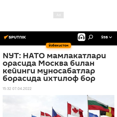
ЎЗБ
Ўзбекистон
NYT: НАТО мамлакатлари
орасида Москва билан
кейинги муносабатлар
борасида ихтилоф бор
15:32 07.04.2022