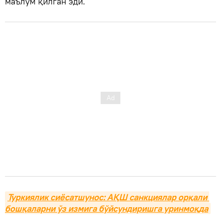
маълум қилган эди.
Туркиялик сиёсатшунос: АҚШ санкциялар орқали 
бошқаларни ўз измига бўйсундиришга уринмоқда