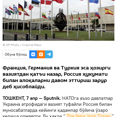
© AP Photo / Virginia Mayo
Oбуна бўлиш
Франция, Германия ва Туркия эса ҳозирги
вазиятдан қатъи назар, Россия ҳукумати
билан алоқаларни давом эттириш зарур
деб ҳисоблайди.
ТОШКЕНТ, 7 апр — Sputnik.
НАТОга аъзо давлатлар
Украина атрофидаги вазият туфайли Россия билан
муносабатларда кейинги қадамлар бўйича ўзаро
келиша олмаяпти. Бу ҳақда “
The New York Times
”